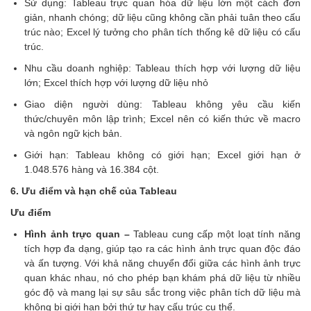
Sử dụng: Tableau trực quan hóa dữ liệu lớn một cách đơn
giản, nhanh chóng; dữ liệu cũng không cần phải tuân theo cấu
trúc nào; Excel lý tưởng cho phân tích thống kê dữ liệu có cấu
trúc.
Nhu cầu doanh nghiệp: Tableau thích hợp với lượng dữ liệu
lớn; Excel thích hợp với lượng dữ liệu nhỏ
Giao diện người dùng: Tableau không yêu cầu kiến
thức/chuyên môn lập trình; Excel nên có kiến thức về macro
và ngôn ngữ kịch bản.
Giới hạn: Tableau không có giới hạn; Excel giới hạn ở
1.048.576 hàng và 16.384 cột.
6. Ưu điểm và hạn chế của Tableau
Ưu điểm
Hình ảnh trực quan –
Tableau cung cấp một loạt tính năng
tích hợp đa dạng, giúp tạo ra các hình ảnh trực quan độc đáo
và ấn tượng. Với khả năng chuyển đổi giữa các hình ảnh trực
quan khác nhau, nó cho phép bạn khám phá dữ liệu từ nhiều
góc độ và mang lại sự sâu sắc trong việc phân tích dữ liệu mà
không bị giới hạn bởi thứ tự hay cấu trúc cụ thể.