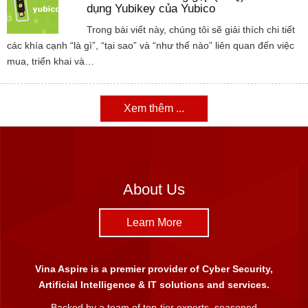
dụng Yubikey của Yubico
Trong bài viết này, chúng tôi sẽ giải thích chi tiết
các khía cạnh “là gì”, “tại sao” và “như thế nào” liên quan đến việc
mua, triển khai và…
Xem thêm ...
About Us
Learn More
Vina Aspire is a premier provider of Cyber Security,
Artificial Intelligence & IT solutions and services.
Backed by a team of top-tier experts, seasoned