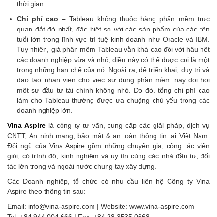
thời gian.
Chi phí cao –
Tableau không thuộc hàng phần mềm trực
quan đắt đỏ nhất, đặc biệt so với các sản phẩm của các tên
tuổi lớn trong lĩnh vực trí tuệ kinh doanh như Oracle và IBM.
Tuy nhiên, giá phần mềm Tableau vẫn khá cao đối với hầu hết
các doanh nghiệp vừa và nhỏ, điều này có thể được coi là một
trong những hạn chế của nó. Ngoài ra, để triển khai, duy trì và
đào tạo nhân viên cho việc sử dụng phần mềm này đòi hỏi
một sự đầu tư tài chính không nhỏ. Do đó, tổng chi phí cao
làm cho Tableau thường được ưa chuộng chủ yếu trong các
doanh nghiệp lớn.
Vina Aspire
là công ty tư vấn, cung cấp các giải pháp, dịch vụ
CNTT, An ninh mạng, bảo mật & an toàn thông tin tại Việt Nam.
Đội ngũ của Vina Aspire gồm những chuyên gia, cộng tác viên
giỏi, có trình độ, kinh nghiệm và uy tín cùng các nhà đầu tư, đối
tác lớn trong và ngoài nước chung tay xây dựng.
Các Doanh nghiệp, tổ chức có nhu cầu liên hệ Công ty Vina
Aspire theo thông tin sau:
Email: info@vina-aspire.com | Website: www.vina-aspire.com
Tel: +84 944 004 666 | Fax: +84 28 3535 0668