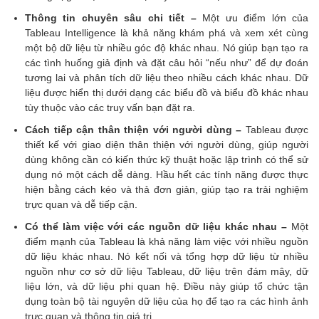
Thông tin chuyên sâu chi tiết –
Một ưu điểm lớn của
Tableau Intelligence là khả năng khám phá và xem xét cùng
một bộ dữ liệu từ nhiều góc độ khác nhau. Nó giúp bạn tạo ra
các tình huống giả định và đặt câu hỏi “nếu như” để dự đoán
tương lai và phân tích dữ liệu theo nhiều cách khác nhau. Dữ
liệu được hiển thị dưới dạng các biểu đồ và biểu đồ khác nhau
tùy thuộc vào các truy vấn bạn đặt ra.
Cách tiếp cận thân thiện với người dùng –
Tableau được
thiết kế với giao diện thân thiện với người dùng, giúp người
dùng không cần có kiến thức kỹ thuật hoặc lập trình có thể sử
dụng nó một cách dễ dàng. Hầu hết các tính năng được thực
hiện bằng cách kéo và thả đơn giản, giúp tạo ra trải nghiệm
trực quan và dễ tiếp cận.
Có thể làm việc với các nguồn dữ liệu khác nhau –
Một
điểm mạnh của Tableau là khả năng làm việc với nhiều nguồn
dữ liệu khác nhau. Nó kết nối và tổng hợp dữ liệu từ nhiều
nguồn như cơ sở dữ liệu Tableau, dữ liệu trên đám mây, dữ
liệu lớn, và dữ liệu phi quan hệ. Điều này giúp tổ chức tận
dụng toàn bộ tài nguyên dữ liệu của họ để tạo ra các hình ảnh
trực quan và thông tin giá trị.