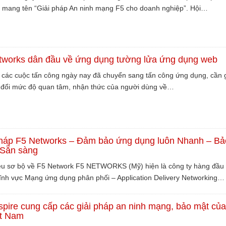
o mang tên “Giải pháp An ninh mạng F5 cho doanh nghiệp”. Hội…
tworks dẫn đầu về ứng dụng tường lửa ứng dụng web
 các cuộc tấn công ngày nay đã chuyển sang tấn công ứng dụng, cần 
y đổi mức độ quan tâm, nhận thức của người dùng về…
pháp F5 Networks – Đảm bảo ứng dụng luôn Nhanh – Bả
 Sẵn sàng
iệu sơ bộ về F5 Network F5 NETWORKS (Mỹ) hiện là công ty hàng đầu 
 lĩnh vực Mạng ứng dụng phân phối – Application Delivery Networking…
pire cung cấp các giải pháp an ninh mạng, bảo mật củ
ệt Nam