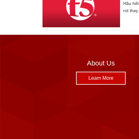
Hầu hết
rút tha
About Us
Learn More