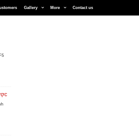
ustomers
Gallery
More
Contact us
F5
ược
nh