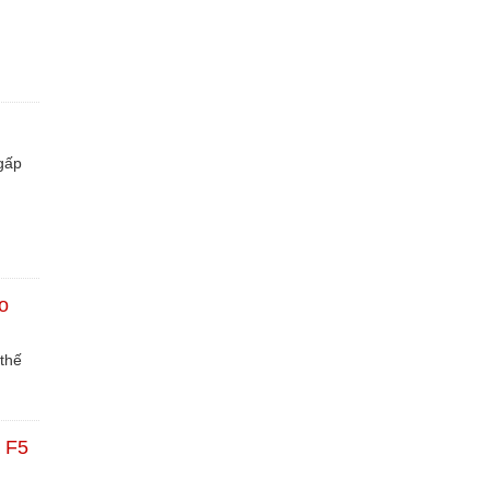
gấp
o
thế
a F5