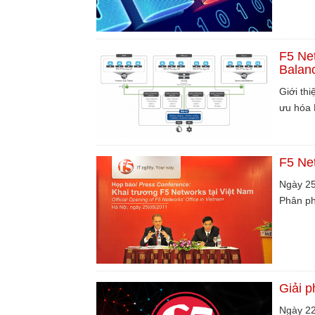
F5 Ne
Balan
Giới th
ưu hóa 
F5 Net
Ngày 25
Phân ph
Giải 
Ngày 22