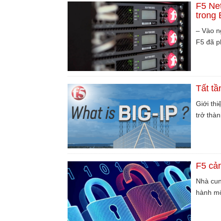
F5 Net
trong 
– Vào n
F5 đã p
Tất tầ
Giới thi
trở thà
F5 cả
Nhà cun
hành mộ