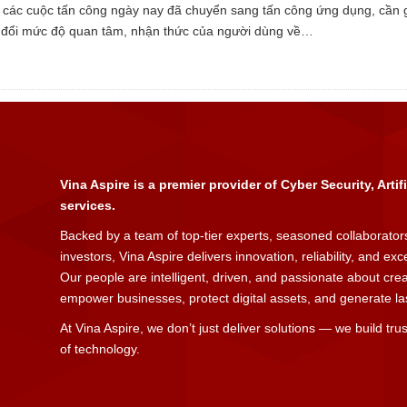
 các cuộc tấn công ngày nay đã chuyển sang tấn công ứng dụng, cần 
y đổi mức độ quan tâm, nhận thức của người dùng về…
Vina Aspire is a premier provider of Cyber Security, Artif
services.
Backed by a team of top-tier experts, seasoned collaborators
investors, Vina Aspire delivers innovation, reliability, and ex
Our people are intelligent, driven, and passionate about cre
empower businesses, protect digital assets, and generate last
At Vina Aspire, we don’t just deliver solutions — we build trus
of technology.