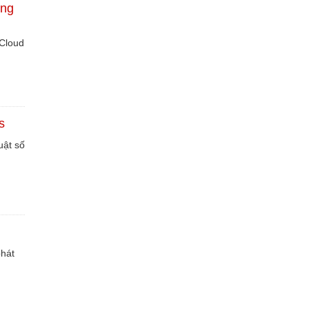
ọng
 Cloud
s
uật số
phát