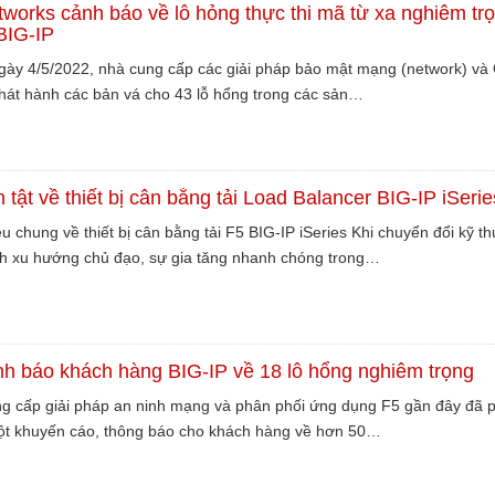
works cảnh báo về lỗ hỏng thực thi mã từ xa nghiêm tr
BIG-IP
gày 4/5/2022, nhà cung cấp các giải pháp bảo mật mạng (network) và
hát hành các bản vá cho 43 lỗ hổng trong các sản…
n tật về thiết bị cân bằng tải Load Balancer BIG-IP iSerie
ệu chung về thiết bị cân bằng tải F5 BIG-IP iSeries Khi chuyển đổi kỹ th
nh xu hướng chủ đạo, sự gia tăng nhanh chóng trong…
nh báo khách hàng BIG-IP về 18 lỗ hổng nghiêm trọng
g cấp giải pháp an ninh mạng và phân phối ứng dụng F5 gần đây đã 
t khuyến cáo, thông báo cho khách hàng về hơn 50…