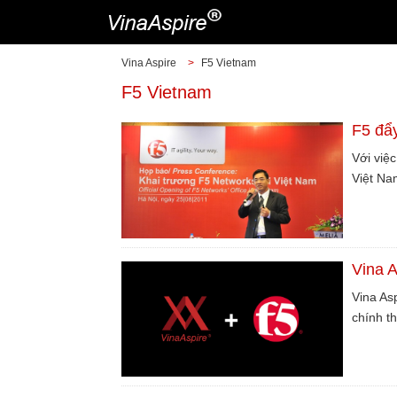
Vina Aspire
>
F5 Vietnam
F5 Vietnam
F5 đẩy
Với việ
Việt Na
Vina A
Vina As
chính t