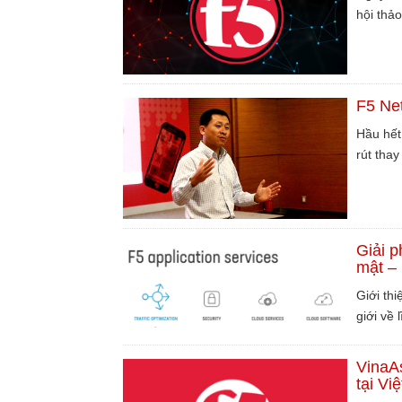
hội thả
F5 Ne
Hầu hết
rút tha
Giải 
mật –
Giới th
giới về
VinaAs
tại Vi