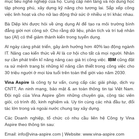
mục tiêu nghề nghiệp của họ. Cung cấp nền tảng và nội dung học
tập phong phú, xây dựng kỹ năng cho tương lai. Sắp xếp công
việc linh hoạt và cho nữ lao động thử sức ở nhiều vị trí khác nhau.
Bà Diệp khi được hỏi về ứng dụng AI để tạo ra môi trường bình
đẳng giới nơi công sở. Cho rằng dữ liệu, phân tích và trí tuệ nhân
tạo (AI) có thể giảm thành kiến trong tuyển dụng.
AI ngày càng phát triển, gây ảnh hưởng hơn 40% lao động ngành
IT. Nâng cao kiến thức về AI là cơ hội cho tất cả mọi người. Nhân
sự cần phát triển kĩ năng nâng cao giá trị công việc.
IBM
cũng đặt
ra sứ mệnh trang bị những kĩ năng cần thiết trong công việc cho
30 triệu người ở mọi lứa tuổi trên toàn thế giới vào năm 2030.
Vina Aspire
là công ty tư vấn, cung cấp các giải pháp, dịch vụ
CNTT, An ninh mạng, bảo mật & an toàn thông tin tại Việt Nam.
Đội ngũ của Vina Aspire gồm những chuyên gia, cộng tác viên
giỏi, có trình độ, kinh nghiệm và. Uy tín cùng các nhà đầu tư, đối
tác lớn trong và ngoài nước chung tay xây dựng.
Các Doanh nghiệp, tổ chức có nhu cầu liên hệ Công ty Vina
Aspire theo thông tin sau:
Email: info@vina-aspire.com | Website: www.vina-aspire.com