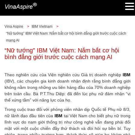
Vina Aspire
>
IBM Vietnam
>
“Nữ tướng” IBM Việt Nam: Nắm bắt cơ hội bình đẳng giới trước cuộc cách
mạng AI
“Nữ tướng” IBM Việt Nam: Nắm bắt cơ hội
bình đẳng giới trước cuộc cách mạng AI
Theo nghiên cứu của Viện nghiên cứu Giá trị doanh nghiệp
IBM
(IBV), các chuyên gia kinh doanh nhận định rằng bình đẳng giới
không nằm trong những ưu tiên hàng đầu của 70% doanh nghiệp
trên toàn cầu. Bà P.T.Thu Diệp: đã đến lúc phụ nữ đảm nhận “vị
thế xứng tầm” với năng lực của họ.
Trong cuộc trao đổi với phóng viên nhân dịp Quốc tế Phụ nữ 8/3,
nữ lãnh đạo đầu tiên của
IBM
tại Việt Nam cho biết phụ nữ trong
lĩnh vực do nam giới thống trị như công nghệ vẫn đang phải đối
mặt với một cuộc chiến đầy thử thách và đòi hỏi sự bền bỉ. Tuy
nhiên, trong nhiều trường hợp, thách thức sẽ giúp họ khám phá