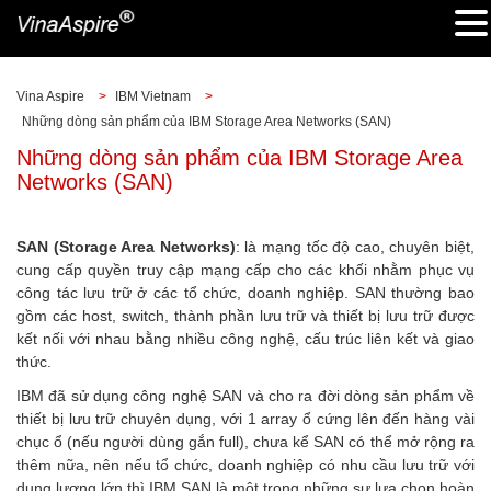
Vina Aspire
>
IBM Vietnam
>
Những dòng sản phẩm của IBM Storage Area Networks (SAN)
Những dòng sản phẩm của IBM Storage Area
Networks (SAN)
SAN (Storage Area Networks)
: là mạng tốc độ cao, chuyên biệt,
cung cấp quyền truy cập mạng cấp cho các khối nhằm phục vụ
công tác lưu trữ ở các tổ chức, doanh nghiệp. SAN thường bao
gồm các host, switch, thành phần lưu trữ và thiết bị lưu trữ được
kết nối với nhau bằng nhiều công nghệ, cấu trúc liên kết và giao
thức.
IBM đã sử dụng công nghệ SAN và cho ra đời dòng sản phẩm về
thiết bị lưu trữ chuyên dụng, với 1 array ổ cứng lên đến hàng vài
chục ổ (nếu người dùng gắn full), chưa kể SAN có thể mở rộng ra
thêm nữa, nên nếu tổ chức, doanh nghiệp có nhu cầu lưu trữ với
dung lượng lớn thì IBM SAN là một trong những sự lựa chọn hoàn