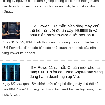
Trong kỷ nguyên số, doanh nghiệp không chỉ cần hệ thống mạnh
mẽ để xử lý dữ liệu mà còn đòi hỏi sự ổn định, bảo mật và khả
năng…
IBM Power11 ra mắt: Nền tảng máy chủ
thế hệ mới với độ tin cậy 99,9999% và
phát hiện ransomware dưới một phút
Ngày 8/7/2025, IBM chính thức công bố dòng máy chủ thế hệ mới
IBM Power11, đánh dấu bản cập nhật quan trọng nhất của nền
tảng Power kể từ năm…
IBM Power11 ra mắt: Chuẩn mới cho hạ
tầng CNTT hiện đại, Vina Aspire sẵn sàng
đồng hành doanh nghiệp Việt
Ngày 8/7 vừa qua, IBM chính thức công bố dòng máy chủ thế hệ
mới IBM Power11, mang đến bước tiến vượt bậc về hiệu năng, bảo
mật, AI và…