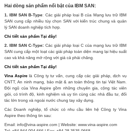
Hai dòng sản phẩm nổi bật của IBM SAN:
1. IBM SAN B-Type
: Các giải pháp loại B của Mạng lưu trữ IBM
SAN cung cấp nhiều tùy chọn SAN với kiến ​​trúc chung và quản
lý SAN doanh nghiệp tích hợp.
Chi tiết sản phẩm Tại đây!
2. IBM SAN C-Type:
Các giải pháp loại C của mạng lưu trữ IBM
SAN cung cấp một loạt các giải pháp toàn diện mang lại hiệu suất
cao và khả năng mở rộng với giá cả phải chăng.
Chi tiết sản phẩm Tại đây!
Vina Aspire
là Công ty tư vấn, cung cấp các giải pháp, dịch vụ
CNTT, An ninh mạng, bảo mật & an toàn thông tin tại Việt Nam.
Đội ngũ của Vina Aspire gồm những chuyên gia, cộng tác viên
giỏi, có trình độ, kinh nghiệm và uy tín cùng các nhà đầu tư, đối
tác lớn trong và ngoài nước chung tay xây dựng.
Các Doanh nghiệp, tổ chức có nhu cầu liên hệ Công ty Vina
Aspire theo thông tin sau:
Email: info@vina-aspire.com | Website: www.vina-aspire.com
Tel: +84 944 004 666 | Fax: +84 28 3535 0668