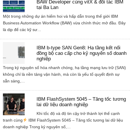
BAW Developer cùng vitX & đối tác IBM
tại Ba Lan
Một trong những dự án hiếm hoi và hấp dẫn trong thế giới IBM
Business Automation Workflow (BAW) vừa chính thức mở đầu. Đây
là dịp để các kỹ sư…
IBM b-type SAN Gen8: Hạ tầng kết nối
đồng bộ cao cấp cho kỷ nguyên số doanh
nghiệp
Trong kỷ nguyên số hóa nhanh chóng, hạ tầng mạng lưu trữ (SAN)
không chỉ là nền tảng vận hành, mà còn là yếu tố quyết định sự
sẵn sàng,…
IBM FlashSystem 5045 – Tăng tốc tương
lai dữ liệu doanh nghiệp
Khi tốc độ và độ tin cậy trở thành lợi thế cạnh
tranh cùng
IBM FlashSystem 5045 – Tăng tốc tương lai dữ liệu
doanh nghiệp Trong kỷ nguyên số,…