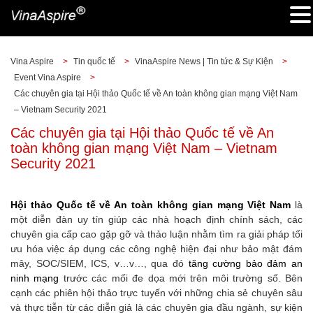
Vina Aspire
>
Tin quốc tế
>
VinaAspire News | Tin tức & Sự Kiện
>
Event Vina Aspire
>
Các chuyên gia tại Hội thảo Quốc tế về An toàn không gian mạng Việt Nam
– Vietnam Security 2021
Các chuyên gia tại Hội thảo Quốc tế về An
toàn không gian mạng Việt Nam – Vietnam
Security 2021
Hội thảo Quốc tế về An toàn không gian mạng Việt Nam
là
một diễn đàn uy tín giúp các nhà hoạch định chính sách, các
chuyên gia cấp cao gặp gỡ và thảo luận nhằm tìm ra giải pháp tối
ưu hóa việc áp dụng các công nghệ hiện đại như bảo mật đám
mây, SOC/SIEM, ICS, v…v…, qua đó
tăng cường bảo đảm an
ninh mạng
trước các mối đe dọa mới trên môi trường số. Bên
cạnh các phiên hội thảo trực tuyến với những chia sẻ chuyên sâu
và thực tiễn từ các diễn giả là các chuyên gia đầu ngành, sự kiện