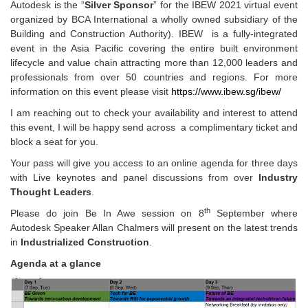
Autodesk is the “
Silver Sponsor
” for the IBEW 2021 virtual event
organized by BCA International a wholly owned subsidiary of the
Building and Construction Authority). IBEW is a fully-integrated
event in the Asia Pacific covering the entire built environment
lifecycle and value chain attracting more than 12,000 leaders and
professionals from over 50 countries and regions. For more
information on this event please visit
https://www.ibew.sg/ibew/
I am reaching out to check your availability and interest to attend
this event, I will be happy send across a complimentary ticket and
block a seat for you.
Your pass will give you access to an online agenda for three days
with Live keynotes and panel discussions from over
Industry
Thought Leaders
.
th
Please do join Be In Awe session on 8
September where
Autodesk Speaker Allan Chalmers will present on the latest trends
in
Industrialized Construction
.
Agenda at a glance