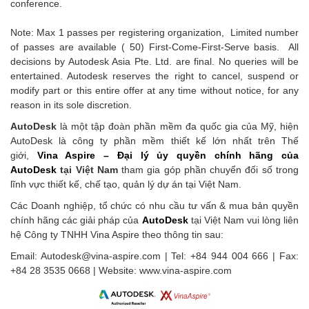
conference.
Note: Max 1 passes per registering organization, Limited number
of passes are available ( 50) First-Come-First-Serve basis. All
decisions by Autodesk Asia Pte. Ltd. are final. No queries will be
entertained. Autodesk reserves the right to cancel, suspend or
modify part or this entire offer at any time without notice, for any
reason in its sole discretion.
AutoDesk
là một tập đoàn phần mềm đa quốc gia của Mỹ, hiện
AutoDesk là công ty phần mềm thiết kế lớn nhất trên Thế
giới,
Vina Aspire – Đại lý ủy quyền chính hãng của
AutoDesk
tại Việt Nam
tham gia góp phần chuyển đối số trong
lĩnh vực thiết kế, chế tạo, quản lý dự án tại Việt Nam.
Các Doanh nghiệp, tổ chức có nhu cầu tư vấn & mua bản quyền
chính hãng các giải pháp của
AutoDesk
tại Việt Nam vui lòng liên
hệ Công ty TNHH Vina Aspire theo thông tin sau:
Email: Autodesk@vina-aspire.com | Tel: +84 944 004 666 | Fax:
+84 28 3535 0668 | Website: www.vina-aspire.com