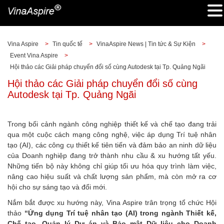
Vina Aspire
>
Tin quốc tế
>
VinaAspire News | Tin tức & Sự Kiện
>
Event Vina Aspire
>
Hội thảo các Giải pháp chuyển đổi số cùng Autodesk tại Tp. Quảng Ngãi
Hội thảo các Giải pháp chuyển đổi số cùng
Autodesk tại Tp. Quảng Ngãi
Trong bối cảnh ngành công nghiệp thiết kế và chế tạo đang trải
qua một cuộc cách mạng công nghệ, việc áp dụng Trí tuệ nhân
tạo (AI), các công cụ thiết kế tiên tiến và đảm bảo an ninh dữ liệu
của Doanh nghiệp đang trở thành nhu cầu & xu hướng tất yếu.
Những tiến bộ này không chỉ giúp tối ưu hóa quy trình làm việc,
nâng cao hiệu suất và chất lượng sản phẩm, mà còn mở ra cơ
hội cho sự sáng tạo và đổi mới.
Nắm bắt được xu hướng này, Vina Aspire trân trọng tổ chức Hội
thảo
“Ứng dụng Trí tuệ nhân tạo (AI) trong ngành Thiết kế,
Chế tạo, Quản lý Dự án và Bảo mật Dữ liệu cho Doanh