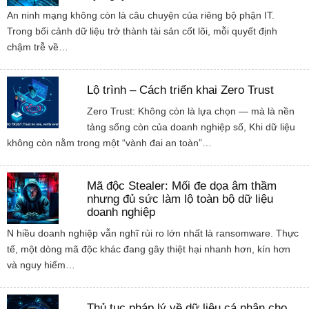
An ninh mạng không còn là câu chuyện của riêng bộ phận IT.
Trong bối cảnh dữ liệu trở thành tài sản cốt lõi, mỗi quyết định
chậm trễ về…
Lộ trình – Cách triển khai Zero Trust
Zero Trust: Không còn là lựa chọn — mà là nền
tảng sống còn của doanh nghiệp số, Khi dữ liệu
không còn nằm trong một “vành đai an toàn”…
Mã độc Stealer: Mối đe dọa âm thầm
nhưng đủ sức làm lộ toàn bộ dữ liệu
doanh nghiệp
N hiều doanh nghiệp vẫn nghĩ rủi ro lớn nhất là ransomware. Thực
tế, một dòng mã độc khác đang gây thiệt hại nhanh hơn, kín hơn
và nguy hiểm…
Thủ tục pháp lý về dữ liệu cá nhân cho