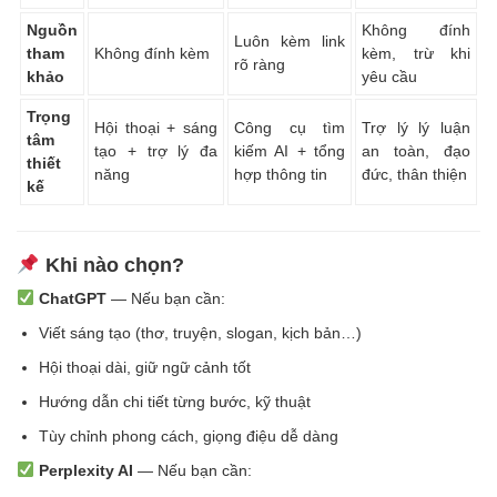
Nguồn
Không đính
Luôn kèm link
tham
Không đính kèm
kèm, trừ khi
rõ ràng
khảo
yêu cầu
Trọng
Hội thoại + sáng
Công cụ tìm
Trợ lý lý luận
tâm
tạo + trợ lý đa
kiếm AI + tổng
an toàn, đạo
thiết
năng
hợp thông tin
đức, thân thiện
kế
Khi nào chọn?
ChatGPT
— Nếu bạn cần:
Viết sáng tạo (thơ, truyện, slogan, kịch bản…)
Hội thoại dài, giữ ngữ cảnh tốt
Hướng dẫn chi tiết từng bước, kỹ thuật
Tùy chỉnh phong cách, giọng điệu dễ dàng
Perplexity AI
— Nếu bạn cần: