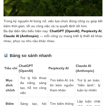
Trong kỷ nguyên AI bùng nổ, việc lựa chọn đúng công cụ giúp tiết
kiệm thời gian, tối ưu công việc và ra quyết định tốt hơn.
Ba đại diện tiêu biểu hiện nay:
ChatGPT (OpenAI)
,
Perplexity AI
,
Claude AI (Anthropic)
— mỗi công cụ mang triết lý thiết kế khác
nhau, phục vụ nhu cầu khác nhau.
Bảng so sánh nhanh
ChatGPT
Claude AI
Tiêu chí
Perplexity AI
(OpenAI)
(Anthropic)
Trợ lý hội thoại
Mục
Tìm kiếm AI, trả
Trợ lý an toàn,
đa năng, sáng
đích
lời kèm nguồn
“hiền lành”, lý
tạo, hỗ trợ công
chính
tham khảo
luận tự nhiên
việc
Lập luận chặt
Điểm
Sáng tạo, hội
Tìm kiếm thông