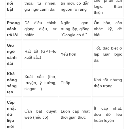
chẽ, phân tích
nổi
thoại tự nhiên,
tin mới, có dẫn
logic, thân
bật
giữ ngữ cảnh dài
nguồn rõ ràng
thiện
Phong
Dễ điều chỉnh
Ngắn gọn,
Ôn hòa, cân
cách
giọng điệu, tự
trung lập, giống
nhắc kỹ, dễ
trả lời
nhiên
“Google có AI”
hiểu
Giữ
Tốt, đặc biệt ở
ngữ
Rất tốt (GPT-4o
Yếu hơn
lập luận logic
cảnh
xuất sắc)
dài
dài
Khả
Xuất sắc (thơ,
năng
Khá tốt nhưng
truyện, ý tưởng,
Thấp
sáng
thận trọng
slogan…)
tạo
Cập
nhật
Ít cập nhật,
Cần bật duyệt
Luôn cập nhật
dữ
dựa dữ liệu
web (nếu có)
thời gian thực
liệu
huấn luyện
mới