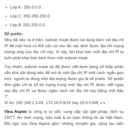
Lớp A : 255.0.0.0
Lớp C: 255.255.255.0
Lớp B: 255.255.0.0
Số prefix:
Như đã nêu ra ở trên, subnet mask được sử dụng kèm với địa chỉ
IP để một host có thể căn cứ vào đó xác dịnh được địa chỉ mạng
tương ứng của địa chỉ này. Vì vậy, khi khai báo một địa chỉ IP ta
luôn phải khai báo kèm theo một subnet mask.
Tuy nhiên, subnet mask dù đã được viết dưới dạng số thập phân
vẫn khá dài dòng nên để mô tả một địa chỉ IP một cách ngắn gọn
hơn, người ta dùng một đại lượng được gọi là số prefix. Số prefix
đơn giản chỉ là số bit mạng trong một địa chỉ IP, được viết ngay
sau địa chỉ IP, và được ngăn cách với địa chỉ này bằng một dấu
“/”.
Ví du: 192.168.1.1/24, 172.16.0.0/16 hay 10.0.0.0/8,.v.v…
Vina Aspire
là công ty tư vấn, cung cấp các giải pháp, dịch vụ
CNTT, An ninh mạng, bảo mật & an toàn thông tin tại Việt Nam.
Đội ngũ của Vina Aspire gồm những chuyên gia, cộng tác viên