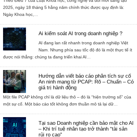
Theo Điều 7 của Luật Khoa học, công nghệ và đổi mới sáng tạo
2025, ngày 18 tháng 5 hằng năm chính thức được quy định là:
Ngày Khoa học,…
Ai kiểm soát AI trong doanh nghiệp ?
AI đang lan rất nhanh trong doanh nghiệp Việt
Nam. Nhưng phía sau tốc độ đó là một thực tế ít
được nói thẳng: chúng ta đang triển khai AI…
Hướng dẫn viết báo cáo phân tích sự cố
An ninh mạng từ PCAP: Rõ – Chuẩn – Có
giá trị hành động
Một file PCAP không chỉ là dữ liệu thô – đó là “hiện trường số” của
một sự cố. Một báo cáo tốt không đơn thuần mô tả lại dữ…
Tại sao Doanh nghiệp cần bảo mật cho AI
– Khi trí tuệ nhân tạo trở thành “tài sản
rủi ro cao”