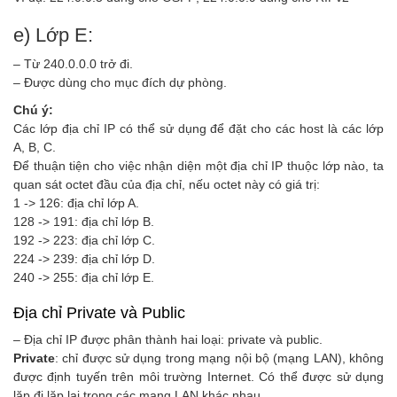
e) Lớp E:
– Từ 240.0.0.0 trở đi.
– Được dùng cho mục đích dự phòng.
Chú ý:
Các lớp địa chỉ IP có thể sử dụng để đặt cho các host là các lớp
A, B, C.
Để thuận tiện cho việc nhận diện một địa chỉ IP thuộc lớp nào, ta
quan sát octet đầu của địa chỉ, nếu octet này có giá trị:
1 -> 126: địa chỉ lớp A.
128 -> 191: địa chỉ lớp B.
192 -> 223: địa chỉ lớp C.
224 -> 239: địa chỉ lớp D.
240 -> 255: địa chỉ lớp E.
Địa chỉ Private và Public
– Địa chỉ IP được phân thành hai loại: private và public.
Private
: chỉ được sử dụng trong mạng nội bộ (mạng LAN), không
được định tuyến trên môi trường Internet. Có thể được sử dụng
lặp đi lặp lại trong các mạng LAN khác nhau.