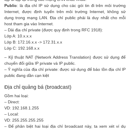
Public
: là địa chỉ IP sử dụng cho các gói tin đi trên môi trường
Internet, được định tuyến trên môi trường Internet, không sử
dụng trong mạng LAN. Địa chỉ public phải là duy nhất cho mỗi
host tham gia vào Internet.
– Dải địa chỉ private (được quy định trong RFC 1918):
Lớp A: 10.x.x.x
Lớp B: 172.16.x.x -> 172.31.x.x
Lớp C: 192.168.x.x
– Kỹ thuật NAT (Network Address Translation) được sử dụng để
chuyển đổi giữa IP private và IP public.
– Ý nghĩa của địa chỉ private: được sử dụng để bảo tồn địa chỉ IP
public đang dần cạn kiệt
Địa chỉ quảng bá (broadcast)
Gồm hai loại:
– Direct:
VD: 192.168.1.255
– Local:
VD: 255.255.255.255
– Để phân biệt hai loại địa chỉ broadcast này, ta xem xét ví dụ