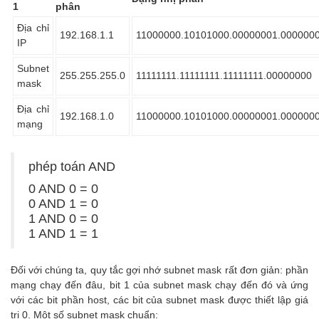
1
phân
Địa chỉ
192.168.1.1
11000000.10101000.00000001.000000
IP
Subnet
255.255.255.0
11111111.11111111.11111111.00000000
mask
Địa chỉ
192.168.1.0
11000000.10101000.00000001.000000
mạng
phép toán AND
0 AND 0 = 0
0 AND 1 = 0
1 AND 0 = 0
1 AND 1 = 1
Đối với chúng ta, quy tắc gợi nhớ subnet mask rất đơn giản: phần
mạng chạy đến đâu, bit 1 của subnet mask chạy đến đó và ứng
với các bit phần host, các bit của subnet mask được thiết lập giá
trị 0. Một số subnet mask chuẩn: