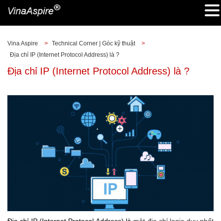
Vina Aspire
>
Technical Corner | Góc kỹ thuật
>
Địa chỉ IP (Internet Protocol Address) là ?
Địa chỉ IP (Internet Protocol Address) là ?