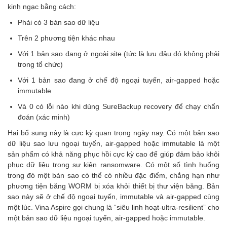
kinh ngạc bằng cách:
Phải có 3 bản sao dữ liệu
Trên 2 phương tiện khác nhau
Với 1 bản sao đang ở ngoài site (tức là lưu đâu đó không phải
trong tổ chức)
Với 1 bản sao đang ở chế độ ngoại tuyến, air-gapped hoặc
immutable
Và 0 có lỗi nào khi dùng SureBackup recovery để chạy chẩn
đoán (xác minh)
Hai bổ sung này là cực kỳ quan trọng ngày nay. Có một bản sao
dữ liệu sao lưu ngoại tuyến, air-gapped hoặc immutable là một
sản phẩm có khả năng phục hồi cực kỳ cao để giúp đảm bảo khôi
phục dữ liệu trong sự kiện ransomware. Có một số tình huống
trong đó một bản sao có thể có nhiều đặc điểm, chẳng hạn như
phương tiện băng WORM bị xóa khỏi thiết bị thư viện băng. Bản
sao này sẽ ở chế độ ngoại tuyến, immutable và air-gapped cùng
một lúc. Vina Aspire gọi chung là “siêu linh hoạt-ultra-resilient” cho
một bản sao dữ liệu ngoại tuyến, air-gapped hoặc immutable.