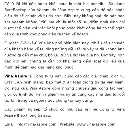
Có 0 lỗi khi tiến hành khôi phục là một big benefit . Sử dụng
SureBackup của Veeam do Vina Aspire cung cấp để xác nhận
điều đó sẽ chuẩn và tự tin hơn. Điều này không phải do bản sao
lưu Veeam không “tốt” mà chỉ là một số ưu điểm nhất định chỉ
được thể hiện khi việc khôi phục hoặc khởi động lại có thể ngăn
cản quá trình khôi phục diễn ra theo kế hoạch.
Quy tắc 3-2-1-1-0 của khá phổ biến hiện nay. Nhiều câu chuyện
của khách hàng kể tại rằng những điều tồi tệ xảy ra đã không ảnh
hưởng gì đến máy chủ, bộ lưu trữ và dữ liệu của họ. Giờ đây, hơn
bao giờ hết, chúng ta cần có khả năng kiểm soát dữ liệu của
mình để đảm bảo khả năng khôi phục.
Vina Aspire
là Công ty tư vấn, cung cấp các giải pháp, dịch vụ
CNTT, An ninh mạng, bảo mật & an toàn thông tin tại Việt Nam.
Đội ngũ của Vina Aspire gồm những chuyên gia, cộng tác viên
giỏi, có trình độ, kinh nghiệm và uy tín cùng các nhà đầu tư, đối
tác lớn trong và ngoài nước chung tay xây dựng.
Các Doanh nghiệp, tổ chức có nhu cầu liên hệ Công ty Vina
Aspire theo thông tin sau:
Email: info@vina-aspire.com | Website: www.vina-aspire.com