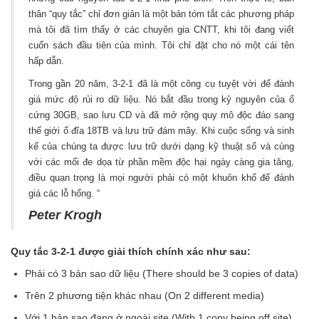
thân “quy tắc” chỉ đơn giản là một bản tóm tắt các phương pháp
mà tôi đã tìm thấy ở các chuyên gia CNTT, khi tôi đang viết
cuốn sách đầu tiên của mình. Tôi chỉ đặt cho nó một cái tên
hấp dẫn.
Trong gần 20 năm, 3-2-1 đã là một công cụ tuyệt vời để đánh
giá mức độ rủi ro dữ liệu. Nó bắt đầu trong kỷ nguyên của ổ
cứng 30GB, sao lưu CD và đã mở rộng quy mô độc đáo sang
thế giới ổ đĩa 18TB và lưu trữ đám mây. Khi cuộc sống và sinh
kế của chúng ta được lưu trữ dưới dạng kỹ thuật số và cùng
với các mối đe dọa từ phần mềm độc hại ngày càng gia tăng,
điều quan trọng là mọi người phải có một khuôn khổ để đánh
giá các lỗ hổng. “
Peter Krogh
Quy tắc 3-2-1 được giải thích chính xác như sau:
Phải có 3 bản sao dữ liệu (There should be 3 copies of data)
Trên 2 phương tiện khác nhau (On 2 different media)
Với 1 bản sao đang ở ngoài site (With 1 copy being off site)