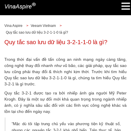
Vina Aspire
>
Veeam Vietnam
>
Quy tắc sao lưu dữ liệu 3-2-1-1-0 là gì?
Quy tắc sao lưu dữ liệu 3-2-1-1-0 là gì?
Trong thời đại vấn đề tấn công an ninh mạng ngày càng tăng,
công nghệ thay đổi nhanh như vũ bão, các giải pháp, quy tắc sao
lưu cũng phải thay đổi & thích nghi kịm thời. Trước khi tìm hiểu
Quy tắc sao lưu dữ liệu 3-2-1-1-0 là gì, chúng ta tìm hiểu Quy tắc
3-2-1 là gì trước.
Quy tắc 3-2-1 được tạo ra bởi nhiếp ảnh gia người Mỹ Peter
Krogh. Đây là một sự đổi mới khá quan trọng trong ngành nhiếp
ảnh, có ý nghĩa sâu sắc đối với các lĩnh vực công nghệ khác và
tồn tại cho đến ngày nay.
“Mặc dù tôi tập trung chủ yếu vào phương tiện kỹ thuật số,
nhưng các nguyên tắc 3-2-1 khá phổ biến. Trên thực tế, bản