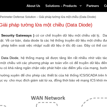
About Us
Solutions – Products
Partners
C
Perimeter Defense Solution – Giải pháp tường lửa một chiều (Data Diode)
̉i pháp tường lửa một chiều (Data Diode)
 Security Gateways )
có cơ chế truyền dữ liệu một chiều vật lý, D
mật. Về cơ bản, data diode là các hệ thống truyền dữ liệu một chiều
phép kiểm soát việc nhập/ xuất dữ liệu ở tốc độ cao. Đây có thể coi
 Data Diode
, hệ thống mạng sẽ được tăng lên rất nhiều nhờ việc t
ệu một chiều với các phương pháp an toàn vốn có để truyền dữ liệu đế
chiều có khả năng ngăn chặn việc phát hiện các điểm yếu của mạng, bư
hường xuyên để cho phép các thiết bị của hệ thống ICS/SCADA trên hệ
ục vụ cho mục đích giám sát từ xa, đồng thời bảo vệ mạng ICS khỏi mọ