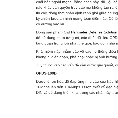
cuối bên ngoài mạng. Bằng cách này, dữ liệu có
nào khác cần quyền truy cập mà không tạo ra lỗ
tin cậy, đồng thời phân định ranh giới giữa ch
kỳ chiến lược an ninh mạng toàn diện nào. Có lẽ
có đường vào lại.
Dòng sản phẩm
Owl Perimeter Defense Solutio
dễ sử dụng chưa từng có, các đi-ốt dữ liệu OPDS
tầng quan trọng lớn nhất thế giới, bao gồm nhà 
Khái niệm này nhằm bảo vệ các hệ thống điều 
không bị gián đoạn, phá hoại hoặc bị ảnh hưởng 
Tùy thuộc vào các vấn đề cần được giải quyết, c
OPDS-100D
Được tối ưu hóa để đáp ứng nhu cầu của hầu hế
10Mbps lên đến 104Mbps. Được thiết kế đặc biệt
DIN và dễ dàng triển khai trong các nhà máy, trạ