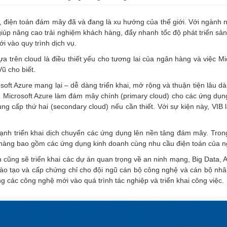
 điện toán đám mây đã và đang là xu hướng của thế giới. Với ngành n
giúp nâng cao trải nghiệm khách hàng, đẩy nhanh tốc độ phát triển sả
 vào quy trình dịch vụ.
a trên cloud là điều thiết yếu cho tương lai của ngân hàng và việc Mic
Vũ cho biết.
oft Azure mang lại – dễ dàng triển khai, mở rộng và thuận tiện lâu dà
ụng Microsoft Azure làm đám mây chính (primary cloud) cho các ứng dụ
 cấp thứ hai (secondary cloud) nếu cần thiết. Với sự kiện này, VIB l
ạnh triển khai dịch chuyển các ứng dụng lên nền tảng đám mây. Trong
 hàng bao gồm các ứng dụng kinh doanh cùng nhu cầu điện toán của ng
n cũng sẽ triển khai các dự án quan trọng về an ninh mạng, Big Data
ẽ đào tạo và cấp chứng chỉ cho đội ngũ cán bộ công nghệ và cán bộ n
ng các công nghệ mới vào quá trình tác nghiệp và triển khai công việc.