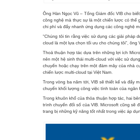
Ông Hàn Ngọc Vũ – Tổng Giám đốc VIB cho biết,
công nghệ mà thực sự là một chiến lược có thể 
chi phí và đẩy nhanh ứng dụng các công nghệ mới
“Chúng tôi tin rằng việc sử dụng các giải pháp dự
cloud là một lựa chọn tối ưu cho chúng tôi”, ông 
Thoả thuận hợp tác dựa trên những lợi ích Micros
nên một hệ sinh thái multi-cloud với việc sử d
chuyển hoặc chạy trên một đám mây của nhà cung
chiến lược multi-cloud tại Việt Nam.
Trong vòng ba năm tới, VIB sẽ thiết kế và đẩy m
chuyển khối lượng công việc tính toán của ngân
Trong khuôn khổ của thỏa thuận hợp tác, hai bê
trình chuyển đổi số của VIB. Microsoft cũng s
trang bị những kỹ năng tốt nhất trong việc áp dụ