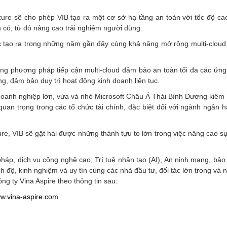
zure sẽ cho phép VIB tạo ra một cơ sở hạ tầng an toàn với tốc độ cao
n có, từ đó nâng cao trải nghiệm người dùng.
ược tạo ra trong những năm gần đây cùng khả năng mở rộng multi-clo
ng phương pháp tiếp cận multi-cloud đảm bảo an toàn tối đa các ứng
g, đảm bảo duy trì hoạt động kinh doanh liên tục.
oanh nghiệp lớn, vừa và nhỏ Microsoft Châu Á Thái Bình Dương kiêm T
an trọng trong các tổ chức tài chính, đặc biệt đối với ngành ngân h
ure, VIB sẽ gặt hái được những thành tựu to lớn trong việc nâng cao sự
 pháp, dịch vụ công nghệ cao, Trí tuệ nhân tạo (AI), An ninh mạng, bảo
nh độ, kinh nghiệm và uy tín cùng các nhà đầu tư, đối tác lớn trong và
g ty Vina Aspire theo thông tin sau:
w.vina-aspire.com