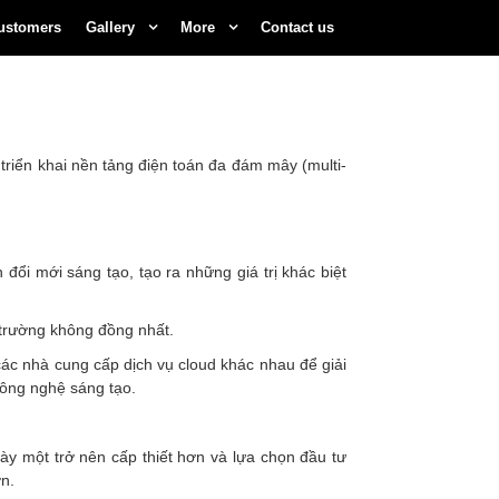
ustomers
Gallery
More
Contact us
triển khai nền tảng điện toán đa đám mây (multi-
đổi mới sáng tạo, tạo ra những giá trị khác biệt
 trường không đồng nhất.
các nhà cung cấp dịch vụ cloud khác nhau để giải
công nghệ sáng tạo.
gày một trở nên cấp thiết hơn và lựa chọn đầu tư
ớn.