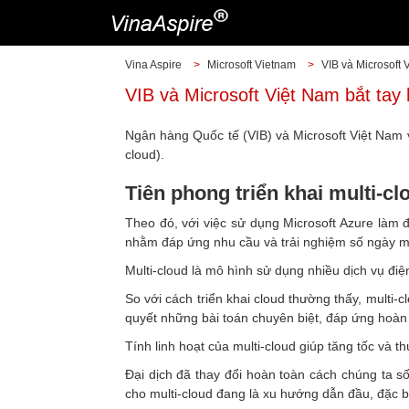
Vina Aspire
>
Microsoft Vietnam
>
VIB và Microsoft 
VIB và Microsoft Việt Nam bắt tay 
Ngân hàng Quốc tế (VIB) và Microsoft Việt Nam v
cloud).
Tiên phong triển khai multi-cl
Theo đó, với việc sử dụng Microsoft Azure làm đ
nhằm đáp ứng nhu cầu và trải nghiệm số ngày m
Multi-cloud là mô hình sử dụng nhiều dịch vụ đ
So với cách triển khai cloud thường thấy, multi
quyết những bài toán chuyên biệt, đáp ứng hoàn 
Tính linh hoạt của multi-cloud giúp tăng tốc và 
Đại dịch đã thay đổi hoàn toàn cách chúng ta số
cho multi-cloud đang là xu hướng dẫn đầu, đặc bi