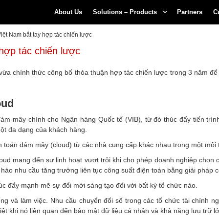
About Us
Solutions – Products
Partners
C
Việt Nam bắt tay hợp tác chiến lược
hợp tác chiến lược
ừa chính thức công bố thỏa thuận hợp tác chiến lược trong 3 năm để 
oud
ám mây chính cho Ngân hàng Quốc tế (VIB), từ đó thúc đẩy tiến trình 
ột đa dạng của khách hàng.
iện toán đám mây (cloud) từ các nhà cung cấp khác nhau trong một môi
-cloud mang đến sự linh hoạt vượt trội khi cho phép doanh nghiệp chọn 
hảo nhu cầu tăng trưởng liên tục công suất điện toán bằng giải pháp 
thúc đẩy mạnh mẽ sự đổi mới sáng tạo đối với bất kỳ tổ chức nào.
ng và làm việc. Nhu cầu chuyển đổi số trong các tổ chức tài chính n
ệt khi nó liên quan đến bảo mật dữ liệu cá nhân và khả năng lưu trữ l