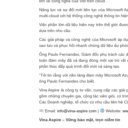
lớn về công nghệ của VIB trên cloud.
Năng lực và sự đổi mới liên tục của Microsoft A
multi-cloud với hệ thống công nghệ thông tin hiệ
Việc phần lớn dữ liệu hiện nay trên thế giới đ
dựa trên nhu cầu.
Các giải pháp và công nghệ của Microsoft áp dụ
sao lưu và phục hồi nhanh chóng dữ liệu dự phòn
Ông Paulo Fernandes, Giám đốc phụ trách các d
toán đám mây đã và đang đóng một vai trò rất qu
phần thúc đẩy quá trình đổi mới và sáng tạo.
“Tôi tin rằng với nền tảng đám mây Microsoft Az
ông Paulo Fernandes cho biết.
Vina Aspire là công ty tư vấn, cung cấp các giải
gồm những chuyên gia, cộng tác viên giỏi, có trì
Các Doanh nghiệp, tổ chức có nhu cầu liên hệ Côn
Email:
info@vina-aspire.com
|
Website:
ww
Vina Aspire – Vững bảo mật, trọn niềm tin