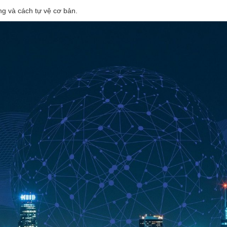
g và cách tự vệ cơ bản.