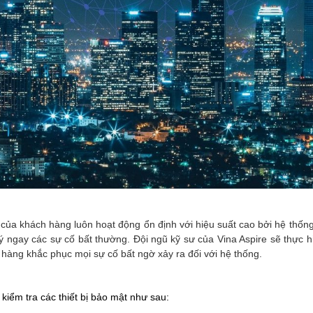
g của khách hàng luôn hoạt động ổn định với hiệu suất cao bởi hệ th
 lý ngay các sự cố bất thường. Đội ngũ kỹ sư của Vina Aspire sẽ thực h
 hàng khắc phục mọi sự cố bất ngờ xảy ra đối với hệ thống.
 kiểm tra các thiết bị bảo mật như sau: