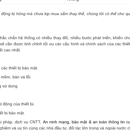
ạt động bị hỏng mà chưa kịp mua sắm thay thế, chúng tôi có thể cho 
, chắc chắn hệ thống có nhiều thay đổi, nhiều bước phát triển, khiến 
ẽ cần được tinh chỉnh tối ưu các cấu hình và chính sách của các thiế
t cao nhất.
các thiết bị bảo mật.
 mềm, bản vá lỗi.
g sử dụng.
 động của thiết bị.
ết bị bảo mật.
iải pháp, dịch vụ CNTT,
An ninh mạng, bảo mật & an toàn thông tin
tạ
 nghiệm và uy tín cùng các nhà đầu tư, đối tác lớn trong và ngoài nước 