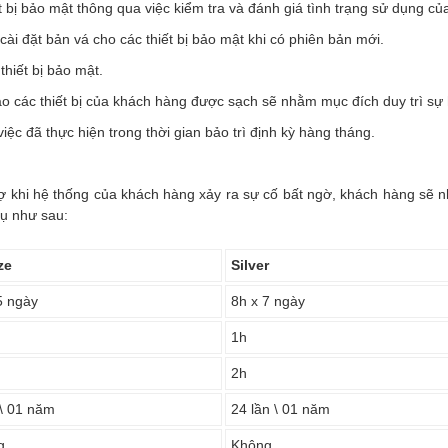
t bị bảo mật thông qua việc kiểm tra và đánh giá tình trạng sử dụng của 
i đặt bản vá cho các thiết bị bảo mật khi có phiên bản mới.
thiết bị bảo mật.
ảo các thiết bị của khách hàng được sạch sẽ nhằm mục đích duy trì sự h
iệc đã thực hiện trong thời gian bảo trì định kỳ hàng tháng.
trợ khi hệ thống của khách hàng xảy ra sự cố bất ngờ, khách hàng sẽ 
vụ như sau:
ze
Silver
5 ngày
8h x 7 ngày
1h
2h
 \ 01 năm
24 lần \ 01 năm
g
Không