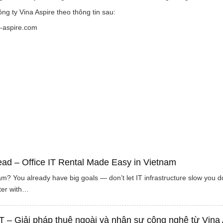
g ty Vina Aspire theo thông tin sau:
a-aspire.com
ead – Office IT Rental Made Easy in Vietnam
? You already have big goals — don’t let IT infrastructure slow you do
ter with…
 – Giải pháp thuê ngoài và nhân sự công nghệ từ Vina 