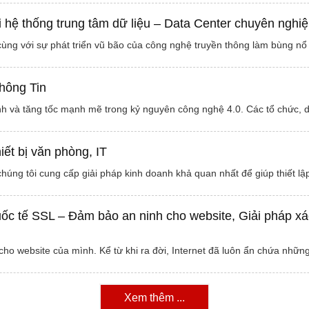
ai hệ thống trung tâm dữ liệu – Data Center chuyên nghi
 cùng với sự phát triển vũ bão của công nghệ truyền thông làm bùng n
hông Tin
nh và tăng tốc mạnh mẽ trong kỷ nguyên công nghệ 4.0. Các tổ chức, 
iết bị văn phòng, IT
chúng tôi cung cấp giải pháp kinh doanh khả quan nhất để giúp thiết l
ốc tế SSL – Đảm bảo an ninh cho website, Giải pháp x
cho website của mình. Kể từ khi ra đời, Internet đã luôn ẩn chứa nhữ
Xem thêm ...