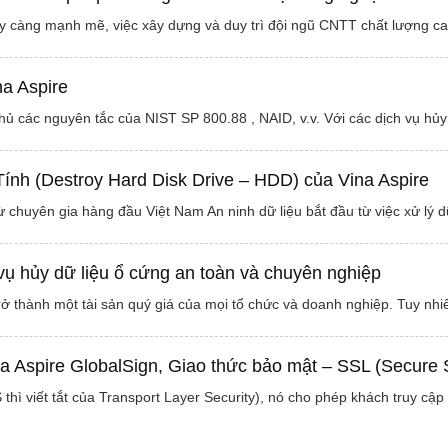
y càng mạnh mẽ, việc xây dựng và duy trì đội ngũ CNTT chất lượng ca
na Aspire
 thủ các nguyên tắc của NIST SP 800.88 , NAID, v.v. Với các dịch vụ 
ính (Destroy Hard Disk Drive – HDD) của Vina Aspire
từ chuyên gia hàng đầu Việt Nam An ninh dữ liệu bắt đầu từ việc xử lý 
vụ hủy dữ liệu ổ cứng an toàn và chuyên nghiệp
rở thành một tài sản quý giá của mọi tổ chức và doanh nghiệp. Tuy nhiên
a Aspire GlobalSign, Giao thức bảo mật – SSL (Secure 
thì viết tắt của Transport Layer Security), nó cho phép khách truy cập 