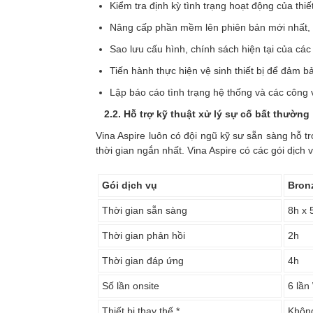
Kiểm tra định kỳ tình trạng hoạt động của thiế
Nâng cấp phần mềm lên phiên bản mới nhất, cà
Sao lưu cấu hình, chính sách hiện tại của các 
Tiến hành thực hiện vệ sinh thiết bị để đảm b
Lập báo cáo tình trạng hệ thống và các công v
2.2. Hỗ trợ kỹ thuật xử lý sự cố bất thường
Vina Aspire luôn có đội ngũ kỹ sư sẵn sàng hỗ 
thời gian ngắn nhất. Vina Aspire có các gói dịch 
Gói dịch vụ
Bron
Thời gian sẵn sàng
8h x 
Thời gian phản hồi
2h
Thời gian đáp ứng
4h
Số lần onsite
6 lần
Thiết bị thay thế *
Khôn