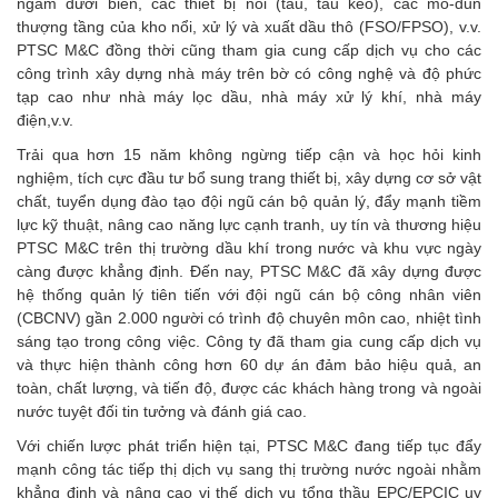
ngầm dưới biển, các thiết bị nổi (tàu, tàu kéo), các mô-đun
thượng tầng của kho nổi, xử lý và xuất dầu thô (FSO/FPSO), v.v.
PTSC M&C đồng thời cũng tham gia cung cấp dịch vụ cho các
công trình xây dựng nhà máy trên bờ có công nghệ và độ phức
tạp cao như nhà máy lọc dầu, nhà máy xử lý khí, nhà máy
điện,v.v.
Trải qua hơn 15 năm không ngừng tiếp cận và học hỏi kinh
nghiệm, tích cực đầu tư bổ sung trang thiết bị, xây dựng cơ sở vật
chất, tuyển dụng đào tạo đội ngũ cán bộ quản lý, đẩy mạnh tiềm
lực kỹ thuật, nâng cao năng lực cạnh tranh, uy tín và thương hiệu
PTSC M&C trên thị trường dầu khí trong nước và khu vực ngày
càng được khẳng định. Đến nay, PTSC M&C đã xây dựng được
hệ thống quản lý tiên tiến với đội ngũ cán bộ công nhân viên
(CBCNV) gần 2.000 người có trình độ chuyên môn cao, nhiệt tình
sáng tạo trong công việc. Công ty đã tham gia cung cấp dịch vụ
và thực hiện thành công hơn 60 dự án đảm bảo hiệu quả, an
toàn, chất lượng, và tiến độ, được các khách hàng trong và ngoài
nước tuyệt đối tin tưởng và đánh giá cao.
Với chiến lược phát triển hiện tại, PTSC M&C đang tiếp tục đẩy
mạnh công tác tiếp thị dịch vụ sang thị trường nước ngoài nhằm
khẳng định và nâng cao vị thế dịch vụ tổng thầu EPC/EPCIC uy