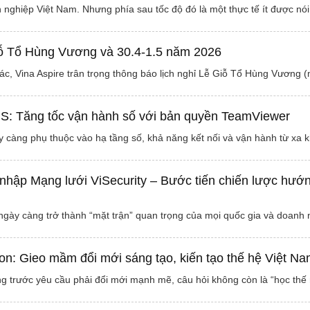
 nghiệp Việt Nam. Nhưng phía sau tốc độ đó là một thực tế ít được nói
iỗ Tổ Hùng Vương và 30.4-1.5 năm 2026
ác, Vina Aspire trân trọng thông báo lịch nghỉ Lễ Giỗ Tổ Hùng Vương
IS: Tăng tốc vận hành số với bản quyền TeamViewer
 càng phụ thuộc vào hạ tầng số, khả năng kết nối và vận hành từ xa
 nhập Mạng lưới ViSecurity – Bước tiến chiến lược hướn
gày càng trở thành “mặt trận” quan trọng của mọi quốc gia và doanh
on: Gieo mầm đổi mới sáng tạo, kiến tạo thế hệ Việt Na
g trước yêu cầu phải đổi mới mạnh mẽ, câu hỏi không còn là “học thế n