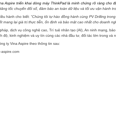
ina Aspire triển khai dòng máy ThinkPad là minh chứng rõ ràng cho 
 tăng tốc chuyển đổi số, đảm bảo an toàn dữ liệu và tối ưu vận hành tr
iều hành cho biết:
“Chúng tôi tự hào đồng hành cùng PV Drilling trong
t mang lại giá trị thực tiễn, ổn định và bảo mật cao nhất cho doanh ng
 pháp, dịch vụ công nghệ cao, Trí tuệ nhân tạo (AI), An ninh mạng, bảo
nh độ, kinh nghiệm và uy tín cùng các nhà đầu tư, đối tác lớn trong và
g ty Vina Aspire theo thông tin sau:
a-aspire.com