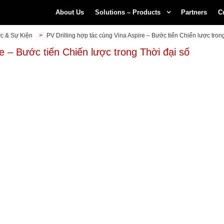
About Us
Solutions – Products
Partners
C
ức & Sự Kiện
>
PV Drilling hợp tác cùng Vina Aspire – Bước tiến Chiến lược tron
re – Bước tiến Chiến lược trong Thời đại số