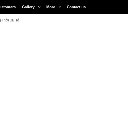
ustomers
Gallery
More
Contact us
g Thời đại số