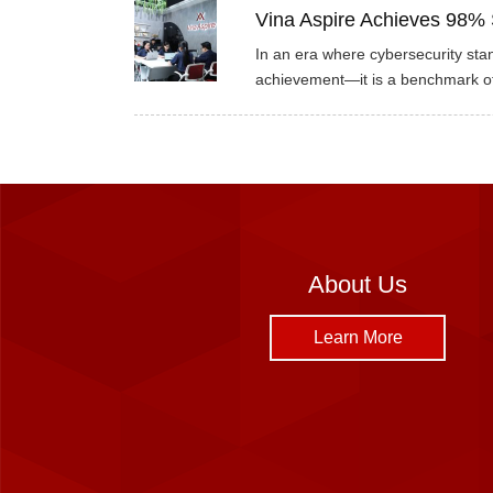
Vina Aspire Achieves 98% 
In an era where cybersecurity stan
achievement—it is a benchmark of
About Us
Learn More