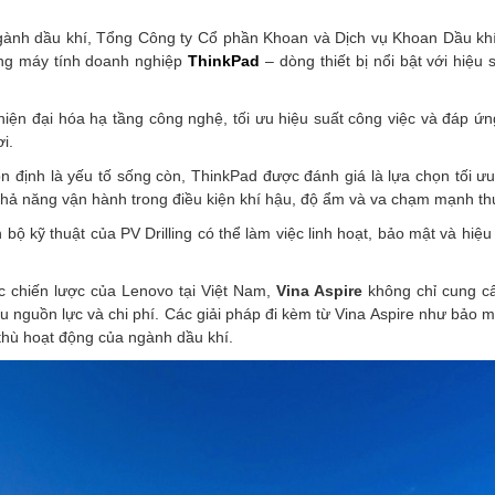
nh dầu khí, Tổng Công ty Cổ phần Khoan và Dịch vụ Khoan Dầu khí (P
òng máy tính doanh nghiệp
ThinkPad
– dòng thiết bị nổi bật với hiệ
 hiện đại hóa hạ tầng công nghệ, tối ưu hiệu suất công việc và đáp 
i.
 ổn định là yếu tố sống còn, ThinkPad được đánh giá là lựa chọn tối
khả năng vận hành trong điều kiện khí hậu, độ ẩm và va chạm mạnh th
n bộ kỹ thuật của PV Drilling có thể làm việc linh hoạt, bảo mật và hi
tác chiến lược của Lenovo tại Việt Nam,
Vina Aspire
không chỉ cung cấp
ưu nguồn lực và chi phí. Các giải pháp đi kèm từ Vina Aspire như bảo mật
thù hoạt động của ngành dầu khí.