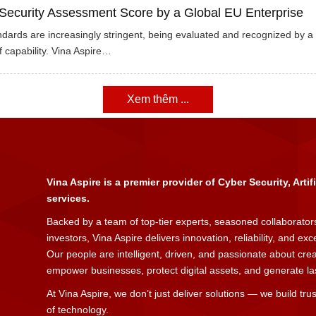
Security Assessment Score by a Global EU Enterprise
dards are increasingly stringent, being evaluated and recognized by a 
 capability. Vina Aspire…
Xem thêm ...
Vina Aspire is a premier provider of Cyber Security, Artif
services.
Backed by a team of top-tier experts, seasoned collaborators
investors, Vina Aspire delivers innovation, reliability, and ex
Our people are intelligent, driven, and passionate about cre
empower businesses, protect digital assets, and generate last
At Vina Aspire, we don’t just deliver solutions — we build trus
of technology.