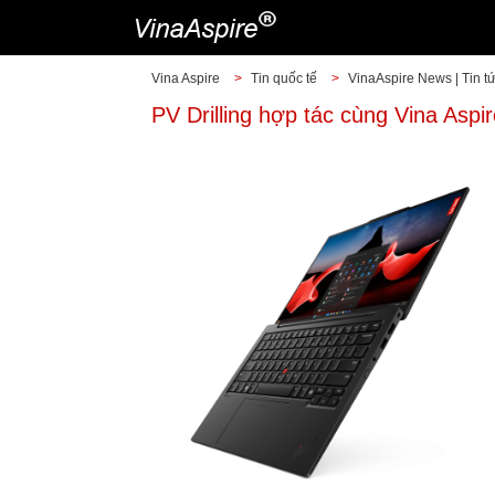
Vina Aspire
>
Tin quốc tế
>
VinaAspire News | Tin t
PV Drilling hợp tác cùng Vina Aspi