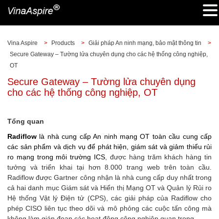
Vina Aspire
>
Products
>
Giải pháp An ninh mạng, bảo mật thông tin
>
Secure Gateway – Tường lửa chuyên dụng cho các hệ thống công nghiệp,
OT
Secure Gateway – Tường lửa chuyên dụng
cho các hệ thống công nghiệp, OT
Tổng quan
Radiflow
là nhà cung cấp An ninh mạng OT toàn cầu cung cấp
các sản phẩm và dịch vụ để phát hiện, giám sát và giảm thiểu rủi
ro mạng trong môi trường ICS
, được hàng trăm khách hàng tin
tưởng và triển khai tại hơn 8.000 trang web trên toàn cầu.
Radiflow được Gartner công nhận là nhà cung cấp duy nhất trong
cả hai danh mục Giám sát và Hiển thị Mạng OT và Quản lý Rủi ro
Hệ thống Vật lý Điện tử (CPS), các giải pháp của Radiflow cho
phép CISO liên tục theo dõi và mô phỏng các cuộc tấn công mà
không làm gián đoạn các hoạt động công nghiệp quan trọng.