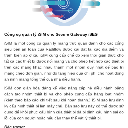
Công cụ quản lý iSIM cho Secure Gateway iSEG
iSIM là một công cụ quản lý mạng trực quan dành cho các cổng
siêu bền an toàn của Radiflow được cài đặt tại các địa điểm và
trạm biến áp ở xa. iSIM cung cấp chế độ xem thời gian thực cho
tất cả các thiết bị được nối mạng và cho phép kết hợp các thiết bị
trên các mạng khác nhau thành một nhóm duy nhất để bảo trì
mạng chéo đơn giản, nhờ đó tăng hiệu quả chi phí cho hoạt động
an ninh mạng tổng thể của nhà điều hành.
iSIM đơn giản hóa đáng kể việc nâng cấp hệ điều hành bằng
cách tạo nhóm thiết bị và cho phép cung cấp hàng loạt nhóm
(kèm theo báo cáo chi tiết sau khi hoàn thành.) iSIM sao lưu định
kỳ cấu hình thiết bị lên máy chủ. Bản sao lưu này có thể được sử
dụng để khôi phục cấu hình của thiết bị đã bị định cấu hình sai do
lỗi của con người hoặc nếu cần thay thế vật lý thiết bị.
Đặc trưng: