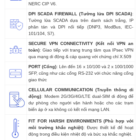
NERC CIP V6.
DPI SCADA FIREWALL (Tường lửa DPI SCADA)
:
Tường lửa SCADA dựa trên danh sách trắng, IP
phân tán và DPI nối tiếp (DNP3, ModBus, IEC-
101/104, S7).
SECURE VPN CONNECTIVITY (Kết nối VPN an
toàn)
: Giao tiếp với trang trung tâm qua IPsec VPN
qua mạng di động & cáp quang với chứng chỉ X.509
PORT (Cổng)
: Lên đến 16 x 10/100 và 2 x 100/1000
SFP, cũng như các cổng RS-232 với chức năng cổng
giao thức
CELLULAR COMMUNICATION (Truyền thông di
động)
: Modem 2G/3G/4G/LTE dual-SIM di động để
dự phòng cho người vận hành hoặc cho các trạm
biến áp ở xa không có kết nối mạng LAN.
FIT FOR HARSH ENVIRONMENTS (Phù hợp với
môi trường khắc nghiệt)
: Được thiết kế để hoạt
động trong điều kiện nhiệt độ và bức xạ khắc nghiệt.