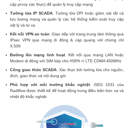
cập proxy xác thực) để quản lý truy cập mạng
Tường lửa IP SCADA
: Tường lửa DPI hoặc giám sát tất cả
lưu lượng mạng và quản lý các hệ thống kiểm soát truy cập
vật lý và từ xa
Kết nối VPN an toàn
: Giao tiếp với trang trung tâm thông qua
IPsec VPN qua mạng di động & cáp quang với chứng chỉ
X.509
Đường lên mạng linh hoạt
: Kết nối qua mạng LAN hoặc
Modem di động với SIM kép cho HSPA +/ LTE CDMA 450MHz
Cổng giao thức SCADA
: Xác thực bởi tường lửa cho nguồn,
đích, giao thức và nội dung gói
Phù hợp với môi trường khắc nghiệt
: iSEG 1031 của
Radiflow được thiết kế để hoạt động trong điều kiện bức xạ và
nhiệt độ khắc nghiệt