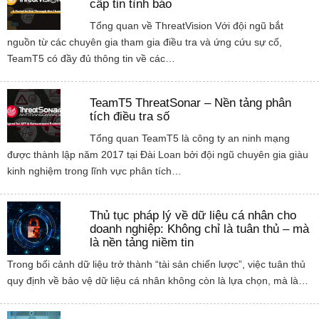
cấp tin tình báo
Tổng quan về ThreatVision Với đội ngũ bắt
nguồn từ các chuyên gia tham gia điều tra và ứng cứu sự cố,
TeamT5 có đầy đủ thông tin về các…
TeamT5 ThreatSonar – Nền tảng phân
tích điều tra số
Tổng quan TeamT5 là công ty an ninh mạng
được thành lập năm 2017 tại Đài Loan bởi đội ngũ chuyên gia giàu
kinh nghiệm trong lĩnh vực phân tích…
Thủ tục pháp lý về dữ liệu cá nhân cho
doanh nghiệp: Không chỉ là tuân thủ – mà
là nền tảng niềm tin
Trong bối cảnh dữ liệu trở thành “tài sản chiến lược”, việc tuân thủ
quy định về bảo vệ dữ liệu cá nhân không còn là lựa chọn, mà là…