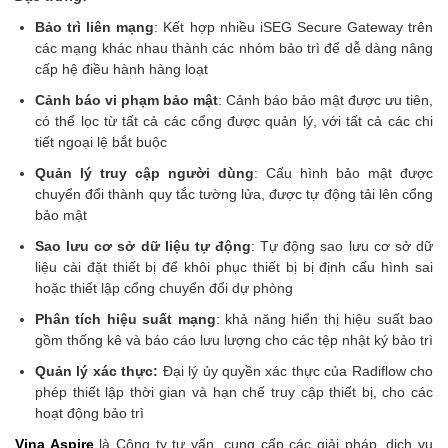
Bảo trì liên mạng
: Kết hợp nhiều iSEG Secure Gateway trên
các mạng khác nhau thành các nhóm bảo trì để dễ dàng nâng
cấp hệ điều hành hàng loạt
Cảnh báo vi phạm bảo mật
: Cảnh báo bảo mật được ưu tiên,
có thể lọc từ tất cả các cổng được quản lý, với tất cả các chi
tiết ngoại lệ bắt buộc
Quản lý truy cập người dùng
: Cấu hình bảo mật được
chuyển đổi thành quy tắc tường lửa, được tự động tải lên cổng
bảo mật
Sao lưu cơ sở dữ liệu tự động
: Tự động sao lưu cơ sở dữ
liệu cài đặt thiết bị để khôi phục thiết bị bị định cấu hình sai
hoặc thiết lập cổng chuyển đổi dự phòng
Phân tích hiệu suất mạng
: khả năng hiển thị hiệu suất bao
gồm thống kê và báo cáo lưu lượng cho các tệp nhật ký bảo trì
Quản lý xác thực:
Đại lý ủy quyền xác thực của Radiflow cho
phép thiết lập thời gian và hạn chế truy cập thiết bị, cho các
hoạt động bảo trì
Vina Aspire
là Công ty tư vấn, cung cấp các giải pháp, dịch vụ