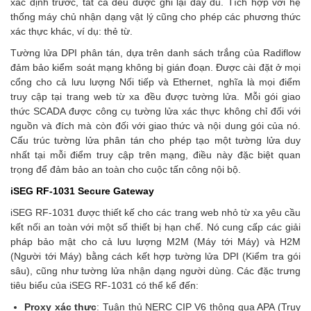
xác định trước, tất cả đều được ghi lại đầy đủ. Tích hợp với hệ
thống máy chủ nhận dạng vật lý cũng cho phép các phương thức
xác thực khác, ví dụ: thẻ từ.
Tường lửa DPI phân tán, dựa trên danh sách trắng của Radiflow
đảm bảo kiểm soát mạng không bị gián đoạn. Được cài đặt ở mọi
cổng cho cả lưu lượng Nối tiếp và Ethernet, nghĩa là mọi điểm
truy cập tại trang web từ xa đều được tường lửa. Mỗi gói giao
thức SCADA được công cụ tường lửa xác thực không chỉ đối với
nguồn và đích mà còn đối với giao thức và nội dung gói của nó.
Cấu trúc tường lửa phân tán cho phép tạo một tường lửa duy
nhất tại mỗi điểm truy cập trên mạng, điều này đặc biệt quan
trọng để đảm bảo an toàn cho cuộc tấn công nội bộ.
iSEG RF-1031 Secure Gateway
iSEG RF-1031 được thiết kế cho các trang web nhỏ từ xa yêu cầu
kết nối an toàn với một số thiết bị hạn chế. Nó cung cấp các giải
pháp bảo mật cho cả lưu lượng M2M (Máy tới Máy) và H2M
(Người tới Máy) bằng cách kết hợp tường lửa DPI (Kiểm tra gói
sâu), cũng như tường lửa nhận dạng người dùng. Các đặc trưng
tiêu biểu của iSEG RF-1031 có thể kể đến:
Proxy xác thực
: Tuân thủ NERC CIP V6 thông qua APA (Truy