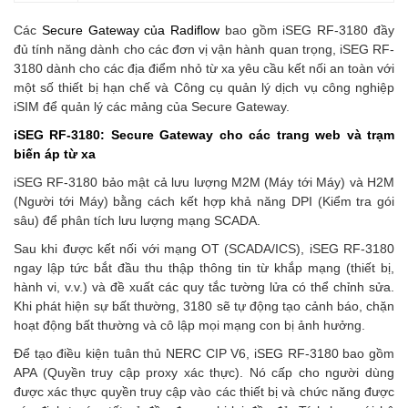
Các
Secure Gateway của Radiflow
bao gồm iSEG RF-3180 đầy
đủ tính năng dành cho các đơn vị vận hành quan trọng, iSEG RF-
3180 dành cho các địa điểm nhỏ từ xa yêu cầu kết nối an toàn với
một số thiết bị hạn chế và Công cụ quản lý dịch vụ công nghiệp
iSIM để quản lý các mảng của Secure Gateway.
iSEG RF-3180: Secure Gateway cho các trang web và trạm
biến áp từ xa
iSEG RF-3180 bảo mật cả lưu lượng M2M (Máy tới Máy) và H2M
(Người tới Máy) bằng cách kết hợp khả năng DPI (Kiểm tra gói
sâu) để phân tích lưu lượng mạng SCADA.
Sau khi được kết nối với mạng OT (SCADA/ICS), iSEG RF-3180
ngay lập tức bắt đầu thu thập thông tin từ khắp mạng (thiết bị,
hành vi, v.v.) và đề xuất các quy tắc tường lửa có thể chỉnh sửa.
Khi phát hiện sự bất thường, 3180 sẽ tự động tạo cảnh báo, chặn
hoạt động bất thường và cô lập mọi mạng con bị ảnh hưởng.
Để tạo điều kiện tuân thủ NERC CIP V6, iSEG RF-3180 bao gồm
APA (Quyền truy cập proxy xác thực). Nó cấp cho người dùng
được xác thực quyền truy cập vào các thiết bị và chức năng được