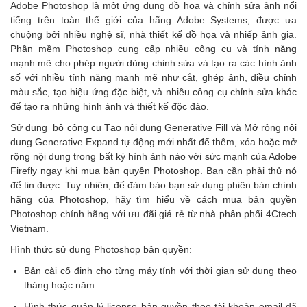
Adobe Photoshop là một ứng dụng đồ họa và chỉnh sửa ảnh nổi
tiếng trên toàn thế giới của hãng Adobe Systems, được ưa
chuộng bởi nhiều nghệ sĩ, nhà thiết kế đồ họa và nhiếp ảnh gia.
Phần mềm Photoshop cung cấp nhiều công cụ và tính năng
mạnh mẽ cho phép người dùng chỉnh sửa và tạo ra các hình ảnh
số với nhiều tính năng mạnh mẽ như cắt, ghép ảnh, điều chỉnh
màu sắc, tạo hiệu ứng đặc biệt, và nhiều công cụ chỉnh sửa khác
để tạo ra những hình ảnh và thiết kế độc đáo.
Sử dụng bộ công cụ Tạo nội dung Generative Fill và Mở rộng nội
dung Generative Expand tự động mới nhất để thêm, xóa hoặc mở
rộng nội dung trong bất kỳ hình ảnh nào với sức mạnh của Adobe
Firefly ngay khi mua bản quyền Photoshop. Bạn cần phải thử nó
để tin được. Tuy nhiên, để đảm bảo bạn sử dụng phiên bản chính
hãng của Photoshop, hãy tìm hiểu về cách mua bản quyền
Photoshop chính hãng với ưu đãi giá rẻ từ nhà phân phối 4Ctech
Vietnam.
Hình thức sử dụng Photoshop bản quyền:
Bản cài cố định cho từng máy tính với thời gian sử dụng theo
tháng hoặc năm
Hình thức quản lý license bản quyền theo tài khoản email đã