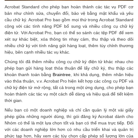
Acrobat Standard cho phép bạn hoàn thành các tác vụ PDF cơ
bản như chỉnh sửa, chuyển đổi, bảo vệ bằng mật khẩu và yêu
cầu chữ ký. Acrobat Pro bao gồm mọi thứ trong Acrobat Standard
cộng với các tính năng PDF bổ sung và nhiều công cụ chữ ký
điện tử. Với Acrobat Pro, bạn có thể so sánh các tệp PDF để xem
xét sự khác biệt, xóa thông tin nhạy cảm, thu thập và theo dõi
nhiều chữ ký với tính năng gửi hàng loạt, thêm tùy chỉnh thương
hiệu, bên cạnh nhiều tác vụ khác.
Chúng tôi đã thêm nhiều công cụ chữ ký điện tử khác nhau cho
phép bạn gửi hàng loạt thỏa thuận để lấy chữ ký, thu thập các
khoản thanh toán bằng
Braintree
, khi khả dụng, thêm nhãn hiệu
vào thỏa thuận, v.v. Acrobat Pro hiện kết hợp các công cụ PDF và
chữ ký điện tử mở rộng, tất cả trong một ứng dụng, cho phép bạn
hoàn thành các tác vụ một cách dễ dàng và hiệu quả để tiết kiệm
thời gian.
Nếu bạn có một doanh nghiệp và chỉ cần quản lý một vài giấy
phép giữa những người dùng, thì gói đăng ký Acrobat dành cho
Nhóm có thể là một lựa chọn tốt và bạn có thể mua trực tiếp. Đối
với các doanh nghiệp lớn hơn có nhu cầu triển khai và quản trị
phức tạp hơn, hãy xem các tùy chọn cấp phép số lượng lớn của