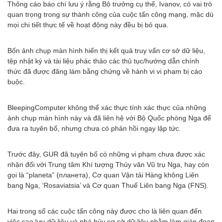
Thông cáo báo chí lưu ý rằng Bộ trưởng cụ thể, Ivanov, có vai trò
quan trọng trong sự thành công của cuộc tấn công mạng, mặc dù
mọi chi tiết thực tế về hoạt động này đều bị bỏ qua.
Bốn ảnh chụp màn hình hiển thị kết quả truy vấn cơ sở dữ liệu,
tệp nhật ký và tài liệu phác thảo các thủ tục/hướng dẫn chính
thức đã được đăng làm bằng chứng về hành vi vi phạm bị cáo
buộc.
BleepingComputer không thể xác thực tính xác thực của những
ảnh chụp màn hình này và đã liên hệ với Bộ Quốc phòng Nga để
đưa ra tuyên bố, nhưng chưa có phản hồi ngay lập tức.
Trước đây, GUR đã tuyên bố có những vi phạm chưa được xác
nhận đối với Trung tâm Khí tượng Thủy văn Vũ trụ Nga, hay còn
gọi là “planeta” (планета), Cơ quan Vận tải Hàng không Liên
bang Nga, ‘Rosaviatsia’ và Cơ quan Thuế Liên bang Nga (FNS).
Hai trong số các cuộc tấn công này được cho là liên quan đến
việc sao lưu dữ liệu và phá hủy cơ sở dữ liệu nhằm làm gián đoạn