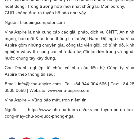
hoạt động. Trong trường hợp mới nhất chống lại Moniborony,
GUR không đưa ra tuyên bố nào như vậy.
Nguồn: bleepingcomputer.com
Vina Aspire là nhà cung cấp các giải pháp, dịch vụ CNTT, An ninh
mạng, bảo mật & an toàn thông tin tại Việt Nam. Đội ngũ của Vina
Aspire gồm những chuyên gia, cộng tác viên giỏi, có trình độ, kinh
nghiệm và uy tín cùng các nhà đầu tư, đối tác lớn trong và ngoài
nước chung tay xây dựng.
Các Doanh nghiệp, tổ chức có nhu cầu liên hệ Công ty Vina
Aspire theo thông tin sau:
Email: info@vina-aspire.com | Tel: +84 944 004 666 | Fax: +84 28
3535 0668 | Website: www.vina-aspire.com
Vina Aspire – Vững bảo mật, trọn niềm tin
Nguồn : https://www.john-partners.us/ukraine-tuyen-bo-da-tan-
cong-may-chu-bo-quoc-phong-nga