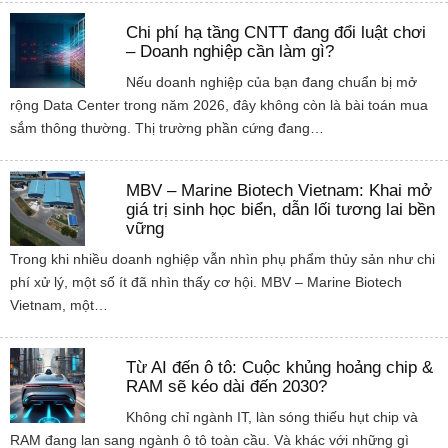
Chi phí hạ tầng CNTT đang đổi luật chơi
– Doanh nghiệp cần làm gì?
Nếu doanh nghiệp của bạn đang chuẩn bị mở
rộng Data Center trong năm 2026, đây không còn là bài toán mua
sắm thông thường. Thị trường phần cứng đang…
MBV – Marine Biotech Vietnam: Khai mở
giá trị sinh học biển, dẫn lối tương lai bền
vững
Trong khi nhiều doanh nghiệp vẫn nhìn phụ phẩm thủy sản như chi
phí xử lý, một số ít đã nhìn thấy cơ hội. MBV – Marine Biotech
Vietnam, một…
Từ AI đến ô tô: Cuộc khủng hoảng chip &
RAM sẽ kéo dài đến 2030?
Không chỉ ngành IT, làn sóng thiếu hụt chip và
RAM đang lan sang ngành ô tô toàn cầu. Và khác với những gì