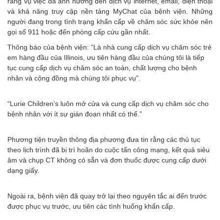
rằng vụ việc đã ảnh hưởng đến dịch vụ internet, email, điện thoại
và khả năng truy cập nền tảng MyChat của bệnh viện. Những
người đang trong tình trạng khẩn cấp về chăm sóc sức khỏe nên
gọi số 911 hoặc đến phòng cấp cứu gần nhất.
Thông báo của bệnh viện: “Là nhà cung cấp dịch vụ chăm sóc trẻ
em hàng đầu của Illinois, ưu tiên hàng đầu của chúng tôi là tiếp
tục cung cấp dịch vụ chăm sóc an toàn, chất lượng cho bệnh
nhân và cộng đồng mà chúng tôi phục vụ”.
“Lurie Children’s luôn mở cửa và cung cấp dịch vụ chăm sóc cho
bệnh nhân với ít sự gián đoạn nhất có thể.”
Phương tiện truyền thông địa phương đưa tin rằng các thủ tục
theo lịch trình đã bị trì hoãn do cuộc tấn công mạng, kết quả siêu
âm và chụp CT không có sẵn và đơn thuốc được cung cấp dưới
dạng giấy.
Ngoài ra, bệnh viện đã quay trở lại theo nguyên tắc ai đến trước
được phục vụ trước, ưu tiên các tình huống khẩn cấp.