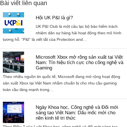
Bài viết liên quan
Hội UK P&I là gì?
UK P&I Club là một câu lạc bộ bảo hiểm trách
nhiệm dân sự hàng hải hoạt động theo mô hình
tương hỗ. “P&I” là viết tắt của Protection and…
Microsoft Xbox mở rộng sản xuất tại Việt
Nam: Tín hiệu tích cực cho công nghệ và
Gaming
Theo nhiều nguồn tin quốc tế, Microsoft đang mở rộng hoạt động
sản xuất Xbox tại Việt Nam nhằm chuẩn bị cho nhu cầu gaming
toàn cầu tăng mạnh trong…
Ngày Khoa học, Công nghệ và Đổi mới
sáng tạo Việt Nam: Dấu mốc mới cho
nền kinh tế tri thức
Theo Điều 7 của Luật Khoa học, công nghệ và đổi mới sáng tạo