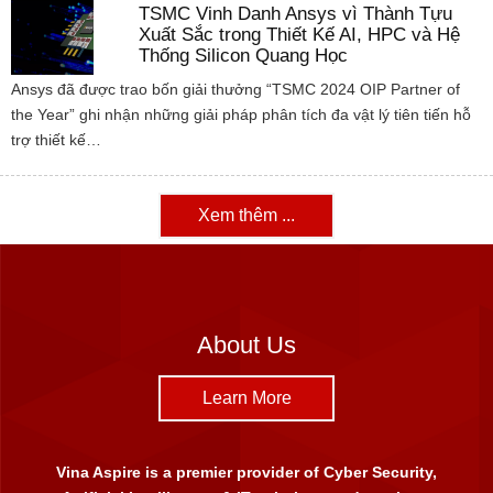
TSMC Vinh Danh Ansys vì Thành Tựu
Xuất Sắc trong Thiết Kế AI, HPC và Hệ
Thống Silicon Quang Học
Ansys đã được trao bốn giải thưởng “TSMC 2024 OIP Partner of
the Year” ghi nhận những giải pháp phân tích đa vật lý tiên tiến hỗ
trợ thiết kế…
Xem thêm ...
About Us
Learn More
Vina Aspire is a premier provider of Cyber Security,