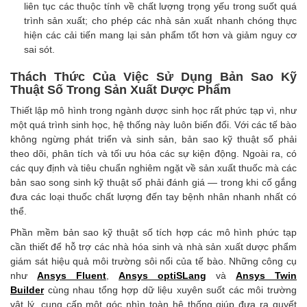
liên tục các thuộc tính về chất lượng trọng yếu trong suốt quá
trình sản xuất; cho phép các nhà sản xuất nhanh chóng thực
hiện các cải tiến mang lại sản phẩm tốt hơn và giảm nguy cơ
sai sót.
Thách Thức Của Việc Sử Dụng Bản Sao Kỹ
Thuật Số Trong Sản Xuất Dược Phẩm
Thiết lập mô hình trong ngành dược sinh học rất phức tạp vì, như
một quá trình sinh học, hệ thống này luôn biến đổi. Với các tế bào
không ngừng phát triển và sinh sản, bản sao kỹ thuật số phải
theo dõi, phân tích và tối ưu hóa các sự kiện động. Ngoài ra, có
các quy định và tiêu chuẩn nghiêm ngặt về sản xuất thuốc mà các
bản sao song sinh kỹ thuật số phải đánh giá — trong khi cố gắng
đưa các loại thuốc chất lượng đến tay bệnh nhân nhanh nhất có
thể.
Phần mềm bản sao kỹ thuật số tích hợp các mô hình phức tạp
cần thiết để hỗ trợ các nhà hóa sinh và nhà sản xuất dược phẩm
giám sát hiệu quả môi trường sôi nổi của tế bào. Những công cụ
như
Ansys Fluent
,
Ansys optiSLang
và
Ansys Twin
Builder
cùng nhau tổng hợp dữ liệu xuyên suốt các môi trường
vật lý, cung cấp một góc nhìn toàn hệ thống giúp đưa ra quyết