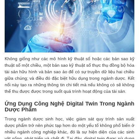
Không giống như các mô hình kỹ thuật số hoặc các bản sao kỹ
thuật số một chiều, một bản sao kỹ thuật số thực thụ đồng bộ hóa
tài sản hữu hình và bản sao ảo để có sự truyền dữ liệu hai chiều
giữa chúng; và điều đó đặc biệt hữu dụng trong ngành dược. Kết
nối này tạo ra những thông tin chi tiết mà nếu không có sẽ không
thể thu được được trong suốt quá trình hoạt động của tài sản.
Ứng Dụng Công Nghệ Digital Twin Trong Ngành
Dược Phẩm
Trong ngành dược sinh học, việc giám sát quy trình sản xuất
dược phẩm trở nên phức tạp hơn do một yếu tố không phổ biến ở
nhiều ngành công nghiệp khác, đó là sự hiện diện của các sinh
vật sống, phát triển và chết đi. Tại đây, digital twin được sử dụng