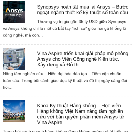
Synopsys hoàn tất mua lại Ansys – Bước
ngoặt ngành thiết kế kỹ thuật số toàn cầu
Thương vụ trị giá gần 35 tỷ USD giữa Synopsys
và Ansys không chỉ là một cú bắt tay “lịch sử” giữa hai gã khổng lồ
công nghệ, mà còn…
Vina Aspire triển khai giải pháp mô phỏng
Ansys cho Viện Công nghệ Kiến trúc,
Xây dựng và Đô thị
Nâng tầm nghiên cứu – Hiện đại hóa đào tạo – Tiệm cận chuẩn
toàn cầu. Trong bối cảnh giáo dục kỹ thuật và đô thị ngày càng đòi
hỏi…
Khoa Kỹ thuật Hàng không – Học viện
Hàng không Việt Nam nâng tầm nghiên
cứu với bản quyền phần mềm Ansys từ
Vina Aspire
Trong bối cảnh ngành hàng không đang không ngừng phát triển và