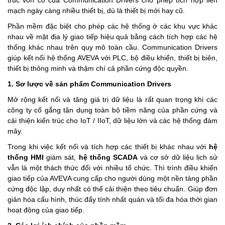
trúc vốn có của Communication Drivers cho phép tích hợp liền
mạch ngày càng nhiều thiết bị, dù là thiết bị mới hay cũ.
Phần mềm đặc biệt cho phép các hệ thống ở các khu vực khác
nhau về mặt địa lý giao tiếp hiệu quả bằng cách tích hợp các hệ
thống khác nhau trên quy mô toàn cầu. Communication Drivers
giúp kết nối hệ thống AVEVA với PLC, bộ điều khiển, thiết bị biên,
thiết bị thông minh và thậm chí cả phần cứng độc quyền.
1. Sơ lược về sản phẩm Communication Drivers
Mở rộng kết nối và tăng giá trị dữ liệu là rất quan trọng khi các
công ty cố gắng tận dụng toàn bộ tiềm năng của phần cứng và
cải thiện kiến trúc cho IoT / IIoT, dữ liệu lớn và các hệ thống đám
mây.
Trong khi việc kết nối và tích hợp các thiết bị khác nhau với
hệ
thống HMI
giám sát,
hệ thống SCADA
và cơ sở dữ liệu lịch sử
vẫn là một thách thức đối với nhiều tổ chức. Thì trình điều khiển
giao tiếp của AVEVA cung cấp cho người dùng một nền tảng phần
cứng độc lập, duy nhất có thể cải thiện theo tiêu chuẩn. Giúp đơn
giản hóa cấu hình, thúc đẩy tính nhất quán và tối đa hóa thời gian
hoạt động của giao tiếp.