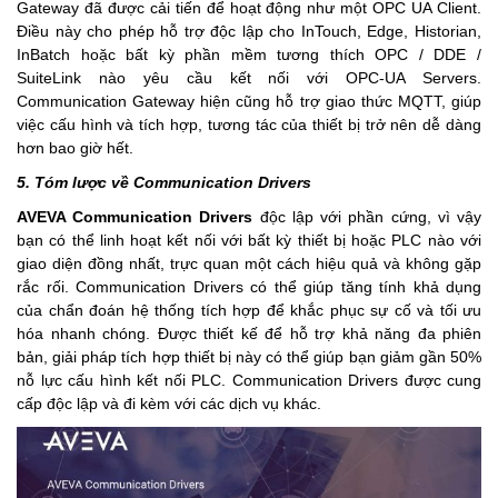
Gateway đã được cải tiến để hoạt động như một OPC UA Client.
Điều này cho phép hỗ trợ độc lập cho InTouch, Edge, Historian,
InBatch hoặc bất kỳ phần mềm tương thích OPC / DDE /
SuiteLink nào yêu cầu kết nối với OPC-UA Servers.
Communication Gateway hiện cũng hỗ trợ giao thức MQTT, giúp
việc cấu hình và tích hợp, tương tác của thiết bị trở nên dễ dàng
hơn bao giờ hết.
5. Tóm lược về Communication Drivers
AVEVA Communication Drivers
độc lập với phần cứng, vì vậy
bạn có thể linh hoạt kết nối với bất kỳ thiết bị hoặc PLC nào với
giao diện đồng nhất, trực quan một cách hiệu quả và không gặp
rắc rối. Communication Drivers có thể giúp tăng tính khả dụng
của chẩn đoán hệ thống tích hợp để khắc phục sự cố và tối ưu
hóa nhanh chóng. Được thiết kế để hỗ trợ khả năng đa phiên
bản, giải pháp tích hợp thiết bị này có thể giúp bạn giảm gần 50%
nỗ lực cấu hình kết nối PLC. Communication Drivers được cung
cấp độc lập và đi kèm với các dịch vụ khác.