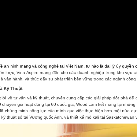
về an ninh mạng và công nghệ tại Việt Nam, tự hào là đại lý ủy quyề
chiến lược, Vina Aspire mang đến cho các doanh nghiệp trong khu vực các
 quả vận hành, và thúc đẩy sự phát triển bền vững trong các ngành công
à Kỹ Thuật
ới về tư vấn và kỹ thuật, chuyên cung cấp các giải pháp đột phá để 
0 chuyên gia hoạt động tại 60 quốc gia, Wood cam kết mang lại những g
 đã chứng minh năng lực của mình qua việc thực hiện hơn một nửa dự á
ỹ thuật số tại Vương quốc Anh, và thiết kế mỏ kali tại Saskatchewan v