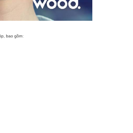
ệp, bao gồm:
.