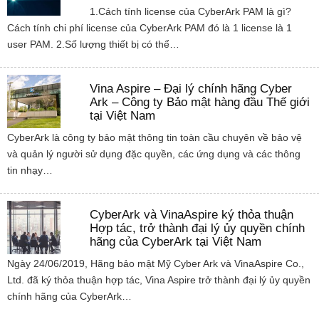
1.Cách tính license của CyberArk PAM là gì?
Cách tính chi phí license của CyberArk PAM đó là 1 license là 1
user PAM. 2.Số lượng thiết bị có thể…
Vina Aspire – Đại lý chính hãng Cyber
Ark – Công ty Bảo mật hàng đầu Thế giới
tại Việt Nam
CyberArk là công ty bảo mật thông tin toàn cầu chuyên về bảo vệ
và quản lý người sử dụng đặc quyền, các ứng dụng và các thông
tin nhạy…
CyberArk và VinaAspire ký thỏa thuận
Hợp tác, trở thành đại lý ủy quyền chính
hãng của CyberArk tại Việt Nam
Ngày 24/06/2019, Hãng bảo mật Mỹ Cyber Ark và VinaAspire Co.,
Ltd. đã ký thỏa thuận hợp tác, Vina Aspire trở thành đại lý ủy quyền
chính hãng của CyberArk…