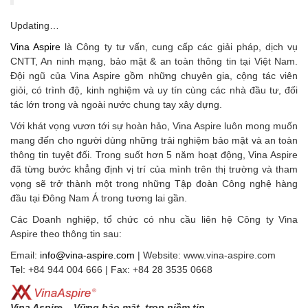
Updating…
Vina Aspire
là Công ty tư vấn, cung cấp các giải pháp, dịch vụ
CNTT, An ninh mạng, bảo mật & an toàn thông tin tại Việt Nam.
Đội ngũ của Vina Aspire gồm những chuyên gia, cộng tác viên
giỏi, có trình độ, kinh nghiệm và uy tín cùng các nhà đầu tư, đối
tác lớn trong và ngoài nước chung tay xây dựng.
Với khát vọng vươn tới sự hoàn hảo, Vina Aspire luôn mong muốn
mang đến cho người dùng những trải nghiệm bảo mật và an toàn
thông tin tuyệt đối. Trong suốt hơn 5 năm hoạt động, Vina Aspire
đã từng bước khẳng định vị trí của mình trên thị trường và tham
vọng sẽ trở thành một trong những Tập đoàn Công nghệ hàng
đầu tại Đông Nam Á trong tương lai gần.
Các Doanh nghiệp, tổ chức có nhu cầu liên hệ Công ty Vina
Aspire theo thông tin sau:
Email:
info@vina-aspire.com
| Website: www.vina-aspire.com
Tel: +84 944 004 666 | Fax: +84 28 3535 0668
Vina Aspire – Vững bảo mật, trọn niềm tin