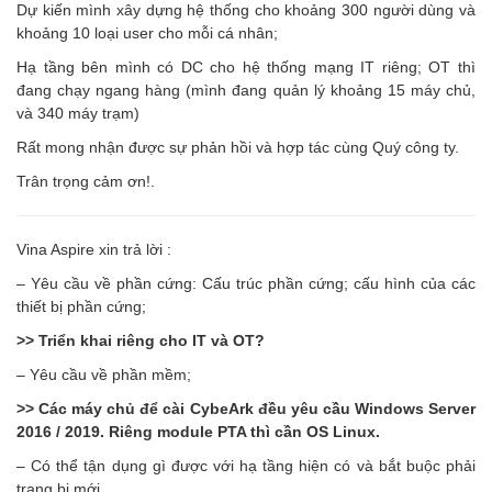
Dự kiến mình xây dựng hệ thống cho khoảng 300 người dùng và
khoảng 10 loại user cho mỗi cá nhân;
Hạ tầng bên mình có DC cho hệ thống mạng IT riêng; OT thì
đang chạy ngang hàng (mình đang quản lý khoảng 15 máy chủ,
và 340 máy trạm)
Rất mong nhận được sự phản hồi và hợp tác cùng Quý công ty.
Trân trọng cảm ơn!.
Vina Aspire xin trả lời :
– Yêu cầu về phần cứng: Cấu trúc phần cứng; cấu hình của các
thiết bị phần cứng;
>> Triển khai riêng cho IT và OT?
– Yêu cầu về phần mềm;
>> Các máy chủ để cài CybeArk đều yêu cầu Windows Server
2016 / 2019. Riêng module PTA thì cần OS Linux.
– Có thể tận dụng gì được với hạ tầng hiện có và bắt buộc phải
trang bị mới.