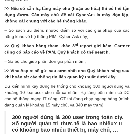
>> Nếu có sẵn hạ tầng máy chủ (hoặc ảo hóa) thì có thể tận
dụng được. Các máy chủ để cài CyberArk là máy độc lập,
không cài chung với các hệ thống khác.
– So sách ưu điểm, nhược điểm so với các giải pháp của các
hãng khác vê hệ thống PIM- Cyber-Ask này;
rd
>> Quý khách hàng tham khảo 3
report gửi kèm. Gartner
cũng có báo cáo về PAM, Quý khách có thể search.
– Sơ bộ cho giúp phần đơn giá phần mềm;
>> Vina Aspire sẽ gửi sau sớm nhất cho Quý khách hàng sau
khi hoàn tất các thông tin liên quan kỹ thuật dưới đây.
Dự kiến mình xây dựng hệ thống cho khoảng 300 người dùng và
khoảng 10 loại user cho mỗi cá nhân; Hạ tầng bên mình có DC
cho hệ thống mạng IT riêng; OT thì đang chạy ngang hàng (mình
đang quản lý khoảng 15 máy chủ, và 340 máy trạm)
300 người dùng là 300 user trong toàn cty.
Số người quản trị thực tế là bao nhiêu? IT
có khoảng bao nhiêu thiết bị, máy chủ, …