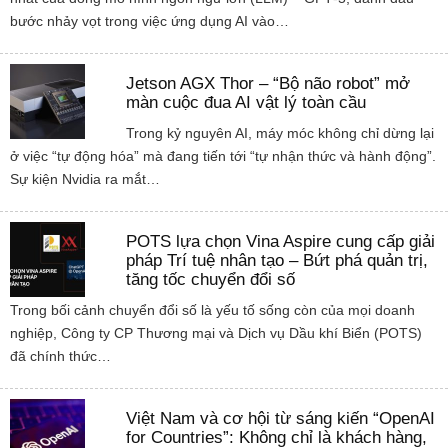
bước nhảy vọt trong việc ứng dụng AI vào…
Jetson AGX Thor – “Bộ não robot” mở
màn cuộc đua AI vật lý toàn cầu
Trong kỷ nguyên AI, máy móc không chỉ dừng lại
ở việc “tự động hóa” mà đang tiến tới “tự nhận thức và hành động”.
Sự kiện Nvidia ra mắt…
POTS lựa chọn Vina Aspire cung cấp giải
pháp Trí tuệ nhân tạo – Bứt phá quản trị,
tăng tốc chuyển đổi số
Trong bối cảnh chuyển đổi số là yếu tố sống còn của mọi doanh
nghiệp, Công ty CP Thương mại và Dịch vụ Dầu khí Biển (POTS)
đã chính thức…
Việt Nam và cơ hội từ sáng kiến “OpenAI
for Countries”: Không chỉ là khách hàng,