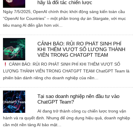
hãy là đối tác chiến lược
Ngày 7/5/2025, OpenAI chính thức khởi động sáng kiến toàn cầu
“OpenAI for Countries” – một phần trong dự án Stargate, với mục
tiêu mang AI đến gần hơn với…
CẢNH BÁO: RỦI RO PHÁT SINH PHÍ
KHI THÊM VƯỢT SỐ LƯỢNG THÀNH
VIÊN TRONG CHATGPT TEAM
CẢNH BÁO: RỦI RO PHÁT SINH PHÍ KHI THÊM VƯỢT SỐ
LƯỢNG THÀNH VIÊN TRONG CHATGPT TEAM ChatGPT Team là
phiên bản dành riêng cho doanh nghiệp của nền…
Tại sao doanh nghiệp nên đầu tư vào
ChatGPT Team?
AI đang trở thành công cụ chiến lược trong vận
hành và ra quyết định. Nhưng để ứng dụng hiệu quả, doanh nghiệp
cần một nền tảng AI bảo mật…