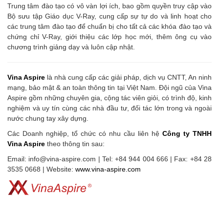
Trung tâm đào tạo có vô vàn lợi ích, bao gồm quyền truy cập vào
Bộ sưu tập Giáo dục V-Ray, cung cấp sự tự do và linh hoạt cho
các trung tâm đào tạo để chuẩn bị cho tất cả các khóa đào tạo và
chứng chỉ V-Ray, giới thiệu các lớp học mới, thêm ông cụ vào
chương trình giảng dạy và luôn cập nhật.
Vina Aspire
là nhà cung cấp các giải pháp, dịch vụ CNTT, An ninh
mạng, bảo mật & an toàn thông tin tại Việt Nam. Đội ngũ của Vina
Aspire gồm những chuyên gia, cộng tác viên giỏi, có trình độ, kinh
nghiệm và uy tín cùng các nhà đầu tư, đối tác lớn trong và ngoài
nước chung tay xây dựng.
Các Doanh nghiệp, tổ chức có nhu cầu liên hệ
Công ty TNHH
Vina Aspire
theo thông tin sau:
Email: info@vina-aspire.com | Tel: +84 944 004 666 | Fax: +84 28
3535 0668 | Website:
www.vina-aspire.com